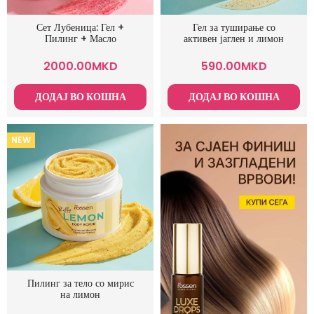
Сет Лубеница: Гел +
Гел за туширање со
Пилинг + Масло
активен јаглен и лимон
2000.00
MKD
590.00
MKD
ДОДАЈ ВО КОШНА
ДОДАЈ ВО КОШНА
NEW
Пилинг за тело со мирис
на лимон