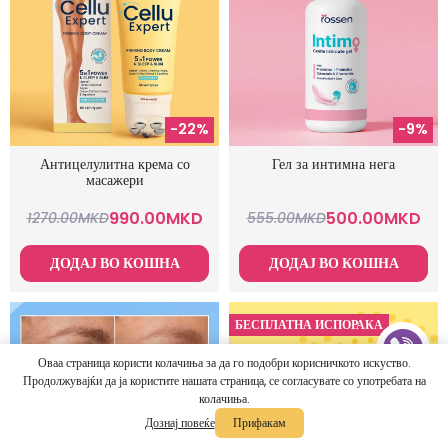
-22%
-9%
Антицелулитна крема со
Гел за интимна нега
масажери
990.00
MKD
500.00
MKD
1270.00
MKD
555.00
MKD
ДОДАЈ ВО КОШНА
ДОДАЈ ВО КОШНА
БЕСПЛАТНА ИСПОРАКА
Оваа страница користи колачиња за да го подобри корисничкото искуство.
Продолжувајќи да ја користите нашата страница, се согласувате со употребата на
колачиња.
Дознај повеќе
Прифакам