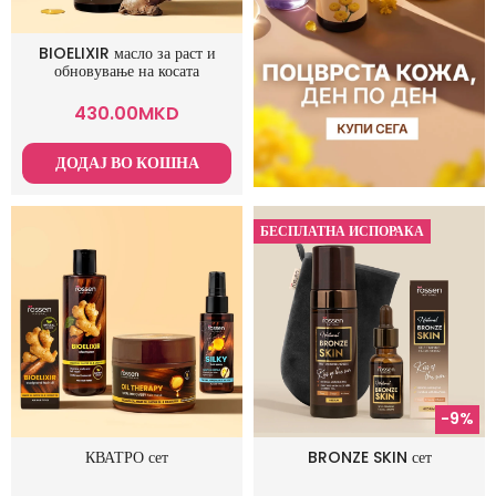
BIOELIXIR масло за раст и
обновување на косата
430.00
MKD
ДОДАЈ ВО КОШНА
БЕСПЛАТНА ИСПОРАКА
-9%
КВАТРО сет
BRONZE SKIN сет