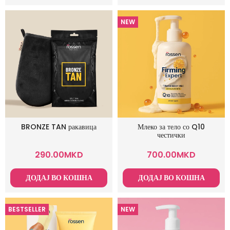
NEW
BRONZE TAN ракавица
Млеко за тело со Q10
честички
290.00
MKD
700.00
MKD
ДОДАЈ ВО КОШНА
ДОДАЈ ВО КОШНА
BESTSELLER
NEW