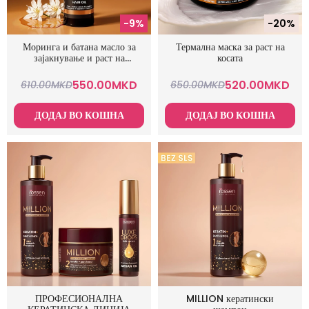
-9%
-20%
Моринга и батана масло за
Термална маска за раст на
зајакнување и раст на
косата
косата
550.00
MKD
520.00
MKD
610.00
MKD
650.00
MKD
ДОДАЈ ВО КОШНА
ДОДАЈ ВО КОШНА
ПРОФЕСИОНАЛНА
MILLION кератински