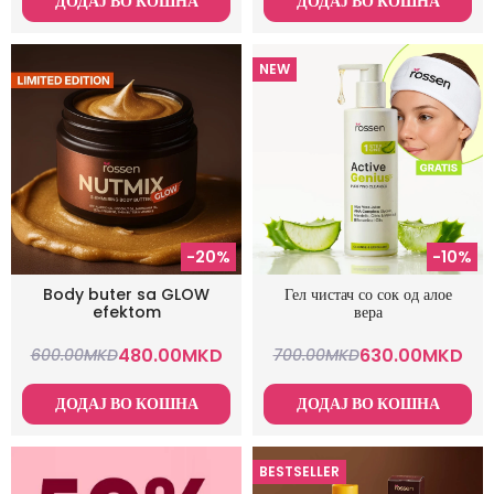
ДОДАЈ ВО КОШНА
ДОДАЈ ВО КОШНА
NEW
-20%
-10%
Body buter sa GLOW
Гел чистач со сок од алое
efektom
вера
480.00
MKD
630.00
MKD
600.00
MKD
700.00
MKD
ДОДАЈ ВО КОШНА
ДОДАЈ ВО КОШНА
BESTSELLER