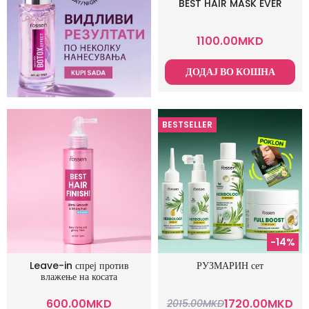
BEST HAIR MASK EVER
1100.00
MKD
ДОДАЈ ВО КОШНА
BESTSELLER
-14%
Leave-in спреј против
РУЗМАРИН сет
влажење на косата
600.00
MKD
1720.00
MKD
2015.00
MKD