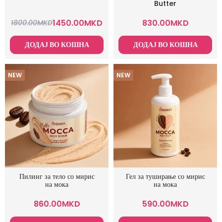
Butter
1450.00
MKD
830.00
MKD
1800.00
MKD
ДОДАЈ ВО КОШНА
ДОДАЈ ВО КОШНА
NEW
NEW
Пилинг за тело со мирис
Гел за туширање со мирис
на мока
на мока
860.00
MKD
590.00
MKD