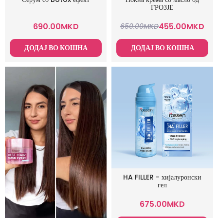
ГРОЗЈЕ
690.00
MKD
455.00
MKD
650.00
MKD
ДОДАЈ ВО КОШНА
ДОДАЈ ВО КОШНА
HA FILLER - хијалуронски
гел
675.00
MKD