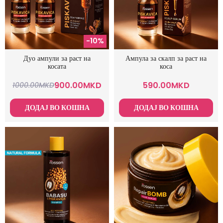
-10%
Дуо ампули за раст на
Ампула за скалп за раст на
косата
коса
900.00
MKD
590.00
MKD
1000.00
MKD
ДОДАЈ ВО КОШНА
ДОДАЈ ВО КОШНА