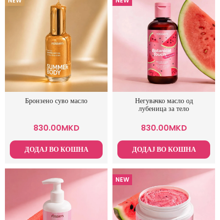
NEW
NEW
Бронзено суво масло
Негувачко масло од
лубеница за тело
830.00
MKD
830.00
MKD
ДОДАЈ ВО КОШНА
ДОДАЈ ВО КОШНА
NEW