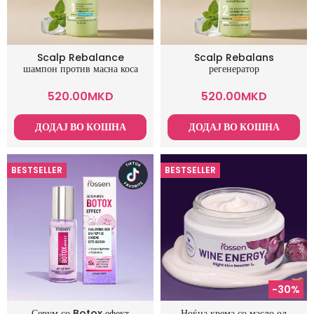
Scalp Rebalance
Scalp Rebalans
шампон против масна коса
регенератор
520.00
MKD
520.00
MKD
ДОДАЈ ВО КОШНА
ДОДАЈ ВО КОШНА
BESTSELLER
BESTSELLER
-30%
Серум со Botox ефект
Ноќна крема со масло од