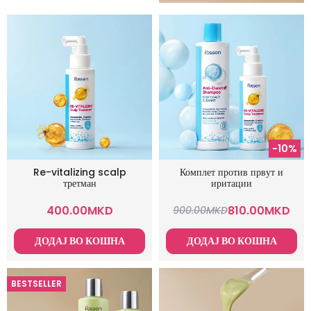
-10%
Re-vitalizing scalp
Комплет против првут и
третман
иритации
400.00
MKD
810.00
MKD
900.00
MKD
ДОДАЈ ВО КОШНА
ДОДАЈ ВО КОШНА
BESTSELLER