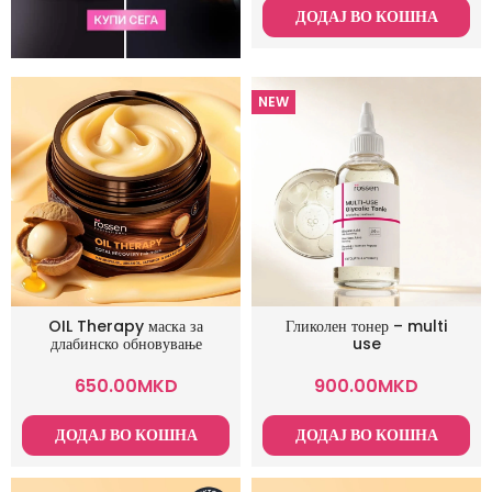
ДОДАЈ ВО КОШНА
NEW
OIL Therapy маска за
Гликолен тонер – multi
длабинско обновување
use
650.00
MKD
900.00
MKD
ДОДАЈ ВО КОШНА
ДОДАЈ ВО КОШНА