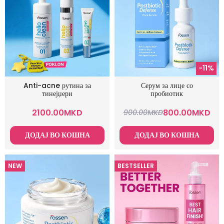
-11%
Anti-acne рутина за
Серум за лице со
тинејџери
пробиотик
2100.00
MKD
800.00
MKD
900.00
MKD
ДОДАЈ ВО КОШНА
ДОДАЈ ВО КОШНА
NEW
BESTSELLER