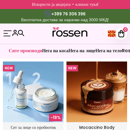
Искористи ја акцијата – кликни тука!
+389 76 306 396
Бесплатна достава за нарачки над 3000 МКД!
0
Сите производи
Нега на коса
Нега на лице
Нега на тело
Ros
NEW
NEW
-19%
Сет за лице со пробиотик
Mocaccino Body