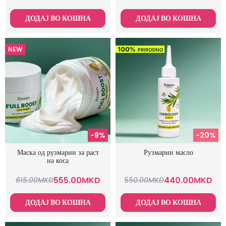
ДОДАЈ ВО КОШНА
ДОДАЈ ВО КОШНА
NEW
-9%
-20%
Маска од рузмарин за раст
Рузмарин масло
на коса
555.00
MKD
440.00
MKD
615.00
MKD
550.00
MKD
ДОДАЈ ВО КОШНА
ДОДАЈ ВО КОШНА