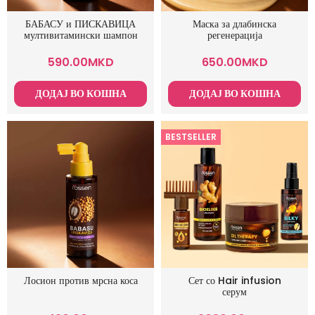
БАБАСУ и ПИСКАВИЦА
Маска за длабинска
мултивитамински шампон
регенерација
590.00
MKD
650.00
MKD
ДОДАЈ ВО КОШНА
ДОДАЈ ВО КОШНА
BESTSELLER
Лосион против мрсна коса
Сет со Hair infusion
серум