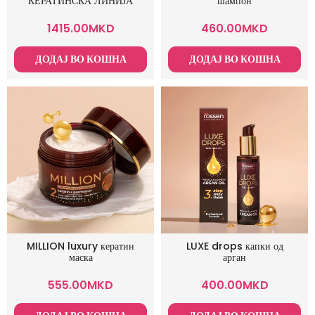
КЕРАТИНСКА ЛИНИЈА
шампон
1415.00
MKD
460.00
MKD
ДОДАЈ ВО КОШНА
ДОДАЈ ВО КОШНА
MILLION luxury кератин
LUXE drops капки од
маска
арган
555.00
MKD
400.00
MKD