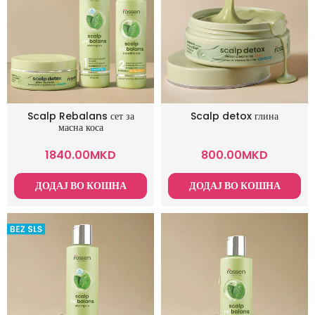
Scalp Rebalans сет за
Scalp detox глина
масна коса
1840.00
MKD
800.00
MKD
ДОДАЈ ВО КОШНА
ДОДАЈ ВО КОШНА