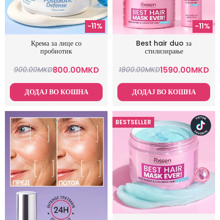
-11%
-11%
Крема за лице со
Best hair duo за
пробиотик
стилизирање
800.00
MKD
1590.00
MKD
900.00
MKD
1800.00
MKD
ДОДАЈ ВО КОШНА
ДОДАЈ ВО КОШНА
BESTSELLER