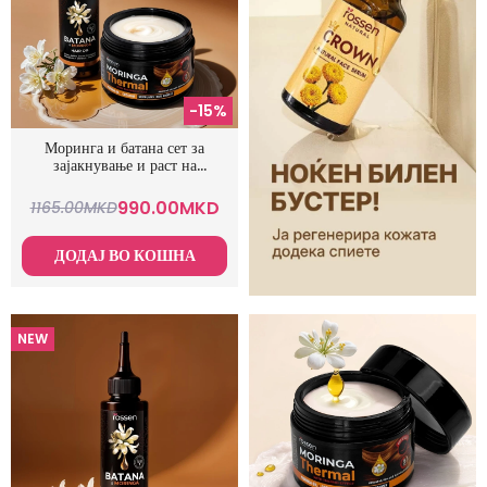
-15%
Моринга и батана сет за
зајакнување и раст на
косата
990.00
MKD
1165.00
MKD
ДОДАЈ ВО КОШНА
NEW