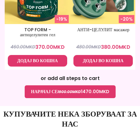
-19%
-20%
TOP FORM -
АНТИ-ЦЕЛУЛИТ масажер
антицелулитен гел
370.00
MKD
380.00
MKD
460.00
MKD
480.00
MKD
ДОДАЈ ВО КОШНА
ДОДАЈ ВО КОШНА
or add all steps to cart
НАРАЧАЈ СЕ
1470.00
MKD
1900.00
MKD
КУПУВАЧИТЕ НЕКА ЗБОРУВААТ ЗА
НАС