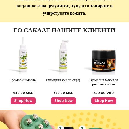
видливоста на целулитот, туку и го тонирате и
учврстувате кожата.
ГО САКААТ НАШИТЕ КЛИЕНТИ
Рузмарин масло
Рузмарин скалп спреј
Термална маска за
раст на косата
440.00
MKD
390.00
MKD
520.00
MKD
Shop Now
Shop Now
Shop Now