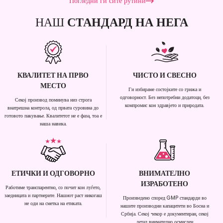
Погледни ги сите рутини
НАШ
СТАНДАРД НА НЕГА
КВАЛИТЕТ НА ПРВО
ЧИСТО И СВЕСНО
МЕСТО
Ги избираме состојките со грижа и
одговорност. Без непотребни додатоци, без
Секој производ поминува низ строга
компромис кон здравјето и природата.
внатрешна контрола, од првата суровина до
готовото пакување. Квалитетот не е фаза, тоа е
наша навика.
ЕТИЧКИ И ОДГОВОРНО
ВНИМАТЕЛНО
ИЗРАБОТЕНО
Работиме транспарентно, со почит кон луѓето,
заедницата и партнерите. Нашиот раст никогаш
Произведено според GMP стандарди во
не оди на сметка на етиката.
нашите производни капацитети во Босна и
Србија. Секој чекор е документиран, секој
детал внимателно осмислен