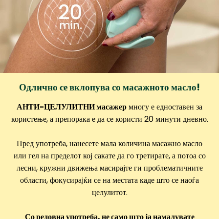
Одлично се вклопува со масажното масло!
АНТИ-ЦЕЛУЛИТНИ масажер
многу е едноставен за
користење, а препорака е да се користи 20 минути дневно.
Пред употреба, нанесете мала количина масажно масло
или гел на пределот кој сакате да го третирате, а потоа со
лесни, кружни движења масирајте ги проблематичните
области, фокусирајќи се на местата каде што се наоѓа
целулитот.
Со редовна употреба, не само што ја намалувате