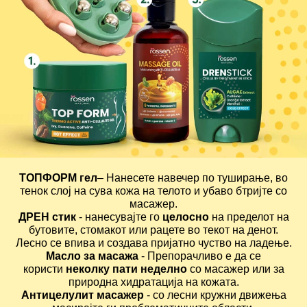
ТОПФОРМ гел
– Нанесете навечер по туширање, во
тенок слој на сува кожа на телото и убаво бтријте со
масажер.
ДРЕН стик
- нанесувајте го
целосно
на пределот на
бутовите, стомакот или рацете во текот на денот.
Лесно се впива и создава пријатно чуство на ладење.
Масло за масажа
- Препорачливо е да се
користи
неколку пати неделно
со масажер или за
природна хидратација на кожата.
Антицелулит масажер
- со лесни кружни движења