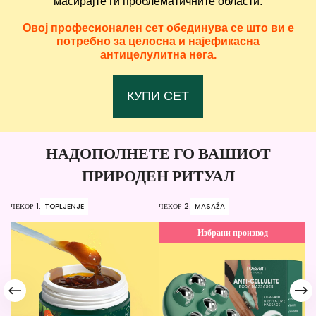
масирајте ги проблематичните области.
Овој професионален сет обединува се што ви е
потребно за целосна и најефикасна
антицелулитна нега.
КУПИ СЕТ
НАДОПОЛНЕТЕ ГО ВАШИОТ
ПРИРОДЕН РИТУАЛ
ЧЕКОР 1.
TOPLJENJE
ЧЕКОР 2.
MASAŽA
ЧЕ
Избрани производ