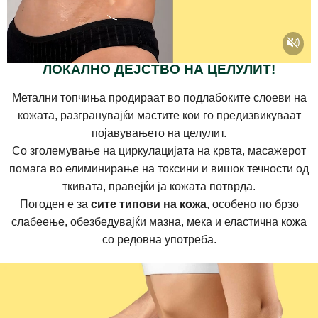
ЛОКАЛНО ДЕЈСТВО НА ЦЕЛУЛИТ!
Метални топчиња продираат во подлабоките слоеви на
кожата, разгранувајќи мастите кои го предизвикуваат
појавувањето на целулит.
Со зголемување на циркулацијата на крвта, масажерот
помага во елиминирање на токсини и вишок течности од
ткивата, правејќи ја кожата потврда.
Погоден е за
сите типови на кожа
, особено по брзо
слабеење, обезбедувајќи мазна, мека и еластична кожа
со редовна употреба.