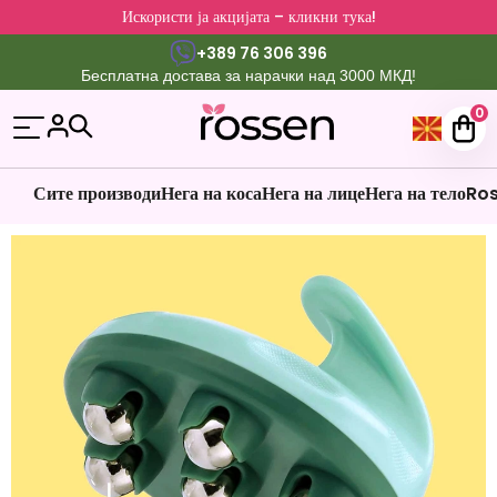
Искористи ја акцијата – кликни тука!
+389 76 306 396
Бесплатна достава за нарачки над 3000 МКД!
0
Сите производи
Нега на коса
Нега на лице
Нега на тело
Ros