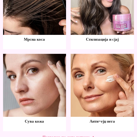
Мрсна коса
Стилизација и сјај
Сува кожа
Анти-ејџ нега