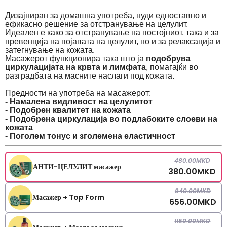
Дизајниран за домашна употреба, нуди едноставно и
ефикасно решение за отстранување на целулит.
Идеален е како за отстранување на постојниот, така и за
превенција на појавата на целулит, но и за релаксација и
затегнување на кожата.
Масажерот функционира така што ја
подобрува
циркулацијата на крвта и лимфата
, помагајќи во
разградбата на масните наслаги под кожата.
Предности на употреба на масажерот:
- Намалена видливост на целулитот
- Подобрен квалитет на кожата
- Подобрена циркулација во подлабоките слоеви на
кожата
- Поголем тонус и зголемена еластичност
480.00
MKD
АНТИ-ЦЕЛУЛИТ масажер
380.00
MKD
940.00
MKD
Масажер + Top Form
656.00
MKD
1150.00
MKD