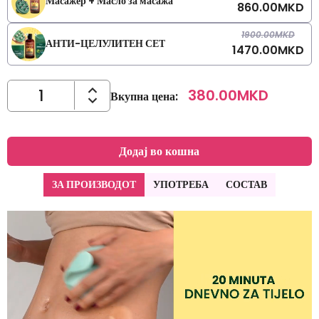
Масажер + Масло за масажа
860.00
MKD
1900.00
MKD
АНТИ-ЦЕЛУЛИТЕН СЕТ
1470.00
MKD
380.00
MKD
Вкупна цена
:
Додај во кошна
ЗА ПРОИЗВОДОТ
УПОТРЕБА
СОСТАВ