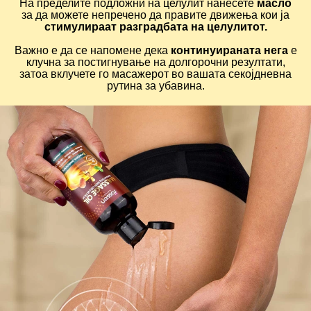
На пределите подложни на целулит нанесете
масло
за да можете непречено да правите движења кои ја
стимулираат разградбата на целулитот.
Важно е да се напомене дека
континуираната нега
е
клучна за постигнување на долгорочни резултати,
затоа вклучете го масажерот во вашата секојдневна
рутина за убавина.