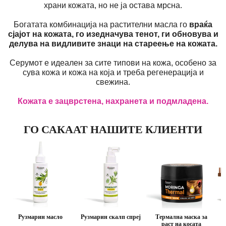
храни кожата, но не ја остава мрсна.
Богатата комбинација на растителни масла го
враќа
сјајот на кожата, го изедначува тенот, ги обновува и
делува на видливите знаци на стареење на кожата.
Серумот е идеален за сите типови на кожа, особено за
сува кожа и кожа на која и треба регенерација и
свежина.
Кожата е зацврстена, нахранета и подмладена.
ГО САКААТ НАШИТЕ КЛИЕНТИ
Рузмарин масло
Рузмарин скалп спреј
Термална маска за
С
раст на косата