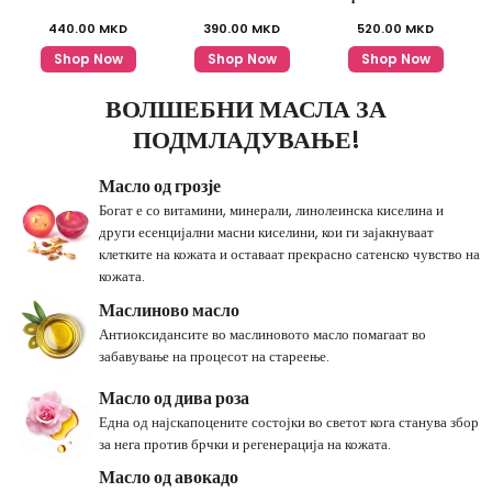
440.00
MKD
390.00
MKD
520.00
MKD
Shop Now
Shop Now
Shop Now
ВОЛШЕБНИ МАСЛА ЗА
ПОДМЛАДУВАЊЕ!
Масло од грозје
Богат е со витамини, минерали, линолеинска киселина и
други есенцијални масни киселини, кои ги зајакнуваат
клетките на кожата и оставаат прекрасно сатенско чувство на
кожата.
Маслиново масло
Антиоксидансите во маслиновото масло помагаат во
забавување на процесот на стареење.
Масло од дива роза
Една од најскапоцените состојки во светот кога станува збор
за нега против брчки и регенерација на кожата.
Масло од авокадо