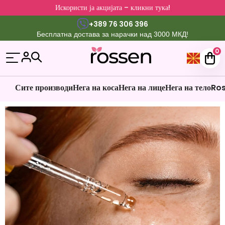
Искористи ја акцијата – кликни тука!
+389 76 306 396
Бесплатна достава за нарачки над 3000 МКД!
0
Сите производи
Нега на коса
Нега на лице
Нега на тело
Ros