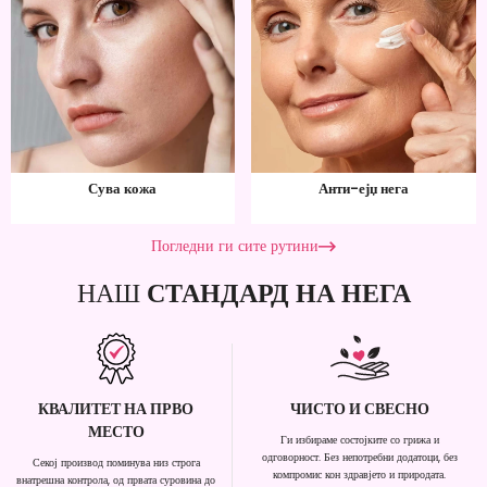
Сува кожа
Анти-ејџ нега
Погледни ги сите рутини
НАШ
СТАНДАРД НА НЕГА
КВАЛИТЕТ НА ПРВО
ЧИСТО И СВЕСНО
МЕСТО
Ги избираме состојките со грижа и
одговорност. Без непотребни додатоци, без
Секој производ поминува низ строга
компромис кон здравјето и природата.
внатрешна контрола, од првата суровина до