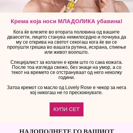
Крема која носи МЛАДОЛИКА убавина!
Кога ќе влезете во втората половина од вашите
дваесетти, лицето станува немилосрдно и почнува да
му се открива на светот секогаш кога ќе ви се
пропушти грешка во вашата рутина, исхрана, спиење
или живот воопшто.
Специјалист за колаген е крем што го сака кожата.
После тоа изгледа свежо, без знаци на умор, а со
текот на времето се отстрануваат од него неколку
години.
Затоа кремот со масло од
Lovely Rose
е чекор за нега
кој никогаш не го прескокнувате.
КУПИ СЕТ
НАДОПОЛНЕТЕ ГО ВАШИОТ