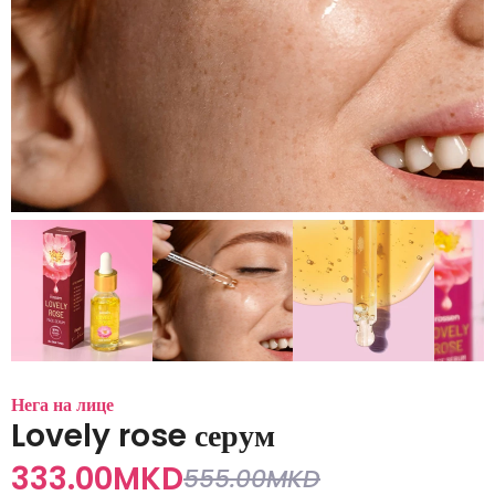
Нега на лице
Lovely rose серум
333.00
MKD
555.00
MKD