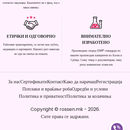
готовото пакување. Квалитетот не е фаза, тоа е
наша навика.
ЕТИЧКИ И ОДГОВОРНО
ВНИМАТЕЛНО
ИЗРАБОТЕНО
Работиме транспарентно, со почит кон луѓето,
заедницата и партнерите. Нашиот раст никогаш
Произведено според GMP стандарди во
не оди на сметка на етиката.
нашите производни капацитети во Босна и
Србија. Секој чекор е документиран, секој
детал внимателно осмислен
За нас
Сертификати
Контакт
Како да нарачаш
Регистрација
Поплаки и враќање роба
Одредби и услови
Политика и приватност
Политика за колачиња
Copyright
©
rossen.mk
-
2026
.
Сите права се задржани.