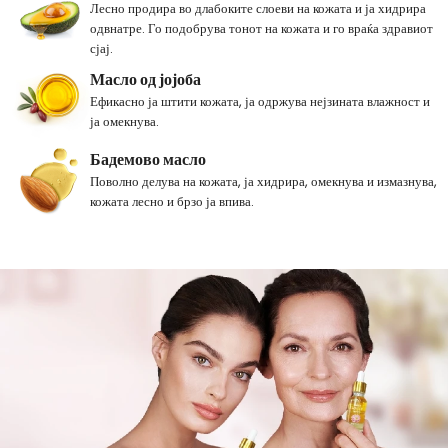
Лесно продира во длабоките слоеви на кожата и ја хидрира
одвнатре. Го подобрува тонот на кожата и го враќа здравиот
сјај.
Масло од јојоба
Ефикасно ја штити кожата, ја одржува нејзината влажност и
ја омекнува.
Бадемово масло
Поволно делува на кожата, ја хидрира, омекнува и измазнува,
кожата лесно и брзо ја впива.