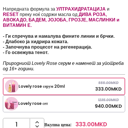
Напредната формула за
УЛТРАХИДРАТАЦИЈА
и
RESET
преку ноќ содржи масла од
ДИВА РОЗА,
АВОКАДО, БАДЕМ, ЈОЈОБА, ГРОЗЈЕ, МАСЛИНКИ и
ВИТАМИН Е.
- Ги спречува и намалува фините линии и брчки.
- Длабоко ја хидрира кожата.
- Започнува процесот на регенерација.
- Го освежува тенот.
Природниот Lovely Rose серум е наменет за употреба
од 16+ години.
555.00
MKD
Lovely rose серум 20ml
333.00
MKD
1235.00
MKD
Lovely rose сет
940.00
MKD
333.00
MKD
Вкупна цена
: