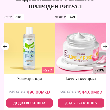
ПРИРОДЕН РИТУАЛ
ЧЕКОР 1.
ČISTI
ЧЕКОР 2.
HRANI
ЧЕ
-22%
-20%
Мицеларна вода
Lovely rose крема
190.00
MKD
544.00
MKD
245.00
MKD
680.00
MKD
ДОДАЈ ВО КОШНА
ДОДАЈ ВО КОШНА