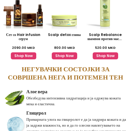
Сет со Hair infusion
Scalp detox глина
Scalp Rebalance
серум
шампон против масна
коса
2090.00
MKD
800.00
MKD
520.00
MKD
Shop Now
Shop Now
Shop Now
НЕГУВАЧКИ СОСТОЈКИ ЗА
СОВРШЕНА НЕГА И ПОТЕМЕН ТЕН
Алое вера
Обезбедува интензивна хидратација и ја одржува кожата
мека и еластична.
Глицерол
Примарната улога на глицеролот е да ја хидрира кожата и да
ја задржи влажноста, но и да го олесни навлегувањето на