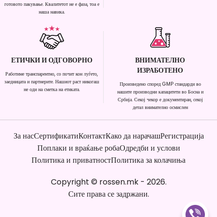
готовото пакување. Квалитетот не е фаза, тоа е
наша навика.
ЕТИЧКИ И ОДГОВОРНО
ВНИМАТЕЛНО
ИЗРАБОТЕНО
Работиме транспарентно, со почит кон луѓето,
заедницата и партнерите. Нашиот раст никогаш
Произведено според GMP стандарди во
не оди на сметка на етиката.
нашите производни капацитети во Босна и
Србија. Секој чекор е документиран, секој
детал внимателно осмислен
За нас
Сертификати
Контакт
Како да нарачаш
Регистрација
Поплаки и враќање роба
Одредби и услови
Политика и приватност
Политика за колачиња
Copyright
©
rossen.mk
-
2026
.
Сите права се задржани.