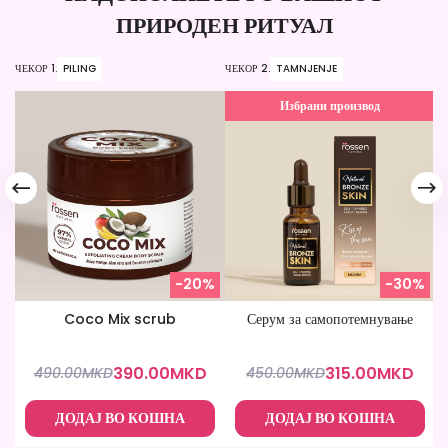
ПРИРОДЕН РИТУАЛ
ЧЕКОР 1.
PILING
ЧЕКОР 2.
TAMNJENJE
ЧЕ
Избрани производ
-20%
-30%
Coco Mix scrub
Серум за самопотемнување
390.00
MKD
315.00
MKD
490.00
MKD
450.00
MKD
ДОДАЈ ВО КОШНА
ДОДАЈ ВО КОШНА