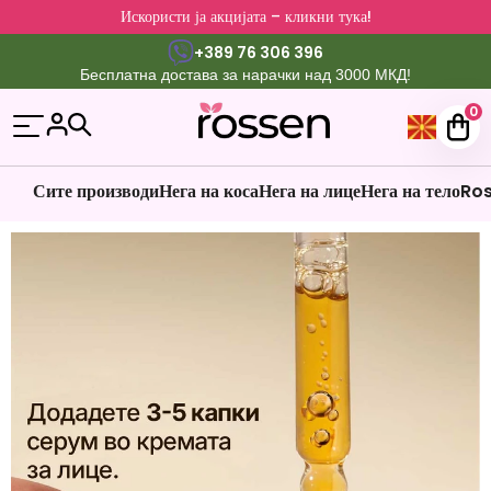
Искористи ја акцијата – кликни тука!
+389 76 306 396
Бесплатна достава за нарачки над 3000 МКД!
0
Сите производи
Нега на коса
Нега на лице
Нега на тело
Ros