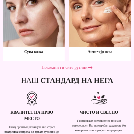
Сува кожа
Анти-ејџ нега
Погледни ги сите рутини
НАШ
СТАНДАРД НА НЕГА
КВАЛИТЕТ НА ПРВО
ЧИСТО И СВЕСНО
МЕСТО
Ги избираме состојките со грижа и
одговорност. Без непотребни додатоци, без
Секој производ поминува низ строга
компромис кон здравјето и природата.
внатрешна контрола, од првата суровина до