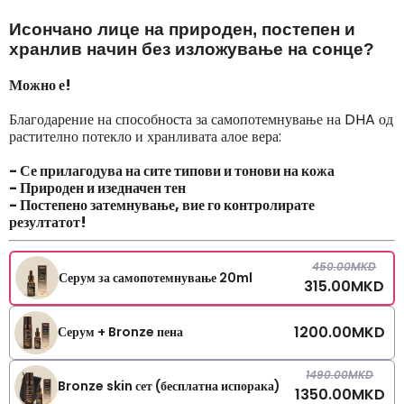
Исончано лице на природен, постепен и
хранлив начин без изложување на сонце?
Можно е!
Благодарение на способноста за самопотемнување на DHA од
растително потекло и хранливата алое вера:
- Се прилагодува на сите типови и тонови на кожа
- Природен и изедначен тен
- Постепено затемнување, вие го контролирате
резултатот!
450.00
MKD
Серум за самопотемнување 20ml
315.00
MKD
1200.00
MKD
Серум + Bronze пена
1490.00
MKD
Bronze skin сет (бесплатна испорака)
1350.00
MKD