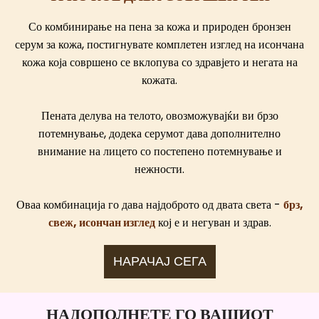
Со комбинирање на пена за кожа и природен бронзен
серум за кожа, постигнувате комплетен изглед на исончана
кожа која совршено се вклопува со здравјето и негата на
кожата.
Пената делува на телото, овозможувајќи ви брзо
потемнување, додека серумот дава дополнително
внимание на лицето со постепено потемнување и
нежности.
Оваа комбинација го дава најдоброто од двата света -
брз,
свеж, исончан изглед
кој е и негуван и здрав.
НАРАЧАЈ СЕГА
НАДОПОЛНЕТЕ ГО ВАШИОТ