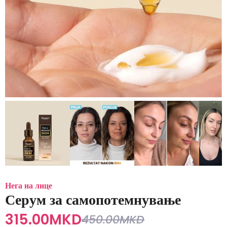
Нега на лице
Серум за самопотемнување
315.00
MKD
450.00
MKD