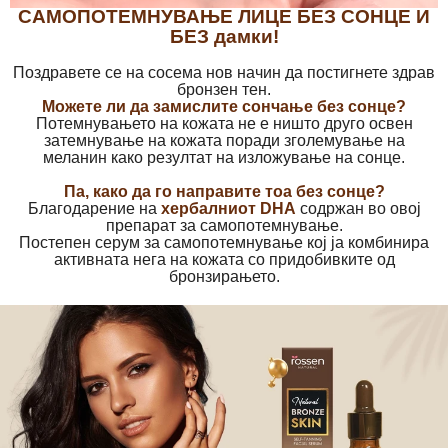
САМОПОТЕМНУВАЊЕ ЛИЦЕ БЕЗ СОНЦЕ И
БЕЗ дамки!
Поздравете се на сосема нов начин да постигнете здрав
бронзен тен.
Можете ли да замислите сончање без сонце?
Потемнувањето на кожата не е ништо друго освен
затемнување на кожата поради зголемување на
меланин како резултат на изложување на сонце.
Па, како да го направите тоа без сонце?
Благодарение на
хербалниот DHA
содржан во овој
препарат за самопотемнување.
Постепен серум за самопотемнување кој ја комбинира
активната нега на кожата со придобивките од
бронзирањето.