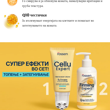
Го смирува и ја обновува кожата, намалувајќи иритации и
груба текстура.
Q10 честички
Ја зголемуваат енергијата на клетките и помагаат во
затегнувањето на кожата.