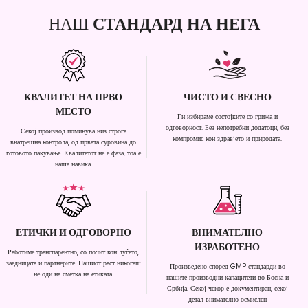
НАШ
СТАНДАРД НА НЕГА
КВАЛИТЕТ НА ПРВО
ЧИСТО И СВЕСНО
МЕСТО
Ги избираме состојките со грижа и
одговорност. Без непотребни додатоци, без
Секој производ поминува низ строга
компромис кон здравјето и природата.
внатрешна контрола, од првата суровина до
готовото пакување. Квалитетот не е фаза, тоа е
наша навика.
ЕТИЧКИ И ОДГОВОРНО
ВНИМАТЕЛНО
ИЗРАБОТЕНО
Работиме транспарентно, со почит кон луѓето,
заедницата и партнерите. Нашиот раст никогаш
Произведено според GMP стандарди во
не оди на сметка на етиката.
нашите производни капацитети во Босна и
Србија. Секој чекор е документиран, секој
детал внимателно осмислен