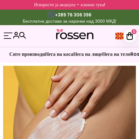
Искористи ја акцијата – кликни тука!
+389 76 306 396
Бесплатна достава за нарачки над 3000 МКД!
0
Сите производи
Нега на коса
Нега на лице
Нега на тело
Ros