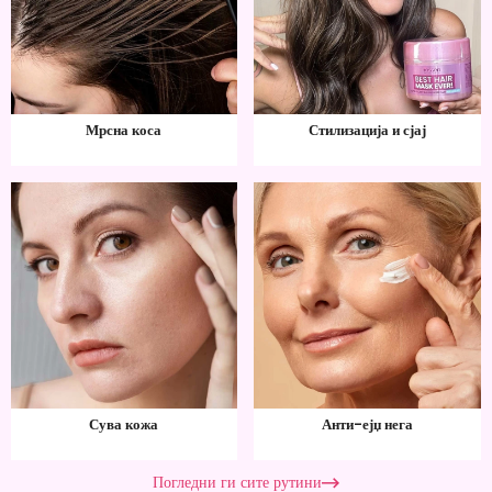
Мрсна коса
Стилизација и сјај
Сува кожа
Анти-ејџ нега
Погледни ги сите рутини