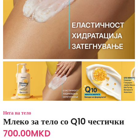
Нега на тело
Млеко за тело со Q10 честички
700.00
MKD