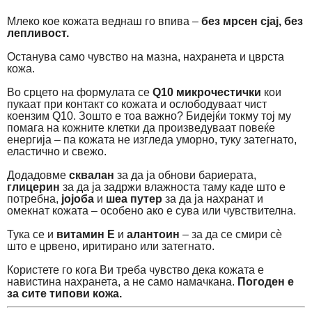
Млеко кое кожата веднаш го впива –
без мрсен сјај, без
лепливост.
Останува само чувство на мазна, нахранета и цврста
кожа.
Во срцето на формулата се
Q10 микрочестички
кои
пукаат при контакт со кожата и ослободуваат чист
коензим Q10. Зошто е тоа важно? Бидејќи токму тој му
помага на кожните клетки да произведуваат повеќе
енергија – па кожата не изгледа уморно, туку затегнато,
еластично и свежо.
Додадовме
сквалан
за да ја обнови бариерата,
глицерин
за да ја задржи влажноста таму каде што е
потребна,
јојоба
и
шеа путер
за да ја нахранат и
омекнат кожата – особено ако е сува или чувствителна.
Тука се и
витамин Е
и
алантоин
– за да се смири сѐ
што е црвено, иритирано или затегнато.
Користете го кога Ви треба чувство дека кожата е
навистина нахранета, а не само намачкана.
Погоден е
за сите типови кожа.