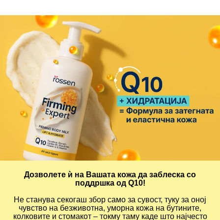
Дозволете ѝ на Вашата кожа да заблеска со
поддршка од Q10!
Не станува секогаш збор само за сувост, туку за оној
чувствo на безживотна, уморна кожа на бутините,
колковите и стомакот – токму таму каде што најчесто