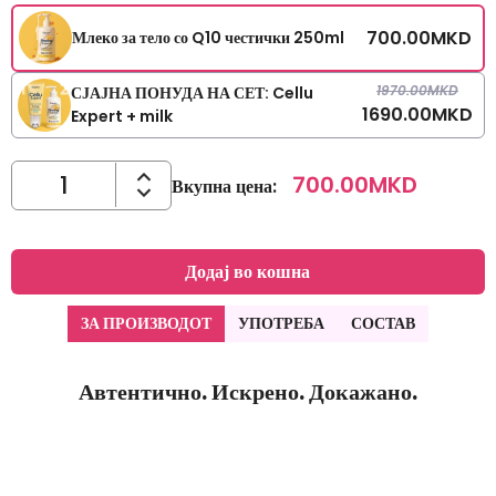
700.00
MKD
Млеко за тело со Q10 честички 250ml
1970.00
MKD
СЈАЈНА ПОНУДА НА СЕТ: Cellu
1690.00
MKD
Expert + milk
700.00
MKD
Вкупна цена
:
Додај во кошна
ЗА ПРОИЗВОДОТ
УПОТРЕБА
СОСТАВ
Автентично. Искрено. Докажано.