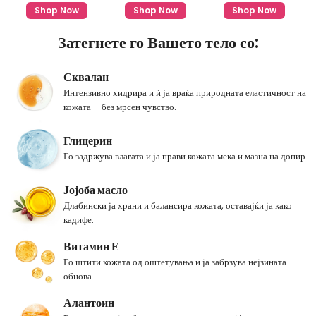
Shop Now
Shop Now
Shop Now
Затегнете го Вашето тело со:
Сквалан
Интензивно хидрира и ѝ ја враќа природната еластичност на
кожата – без мрсен чувство.
Глицерин
Го задржува влагата и ја прави кожата мека и мазна на допир.
Јојоба масло
Длабински ја храни и балансира кожата, оставајќи ја како
кадифе.
Витамин Е
Го штити кожата од оштетувања и ја забрзува нејзината
обнова.
Алантоин