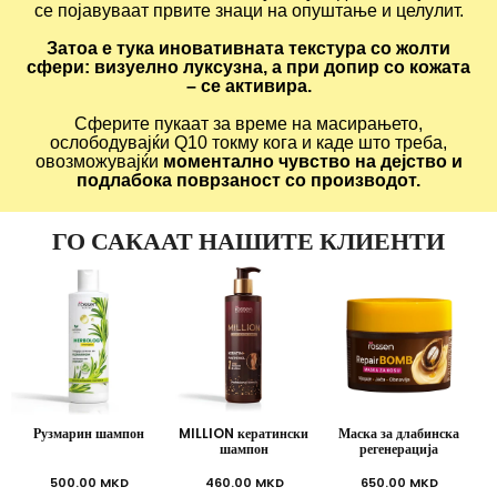
се појавуваат првите знаци на опуштање и целулит.
Затоа е тука иновативната текстура со жолти
сфери: визуелно луксузна, а при допир со кожата
– се активира.
Сферите пукаат за време на масирањето,
ослободувајќи Q10 токму кога и каде што треба,
овозможувајќи
моментално чувство на дејство и
подлабока поврзаност со производот.
ГО САКААТ НАШИТЕ КЛИЕНТИ
Рузмарин шампон
MILLION кератински
Маска за длабинска
R
шампон
регенерација
500.00
MKD
460.00
MKD
650.00
MKD