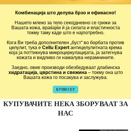
Комбинација што делува брзо и ефикасно!
Нашето млеко за тело секојдневно се грижи за
Вашата кожа, враќајќи ѝ ја силата и еластичноста
токму таму каде што е најпотребно.
Кога Ви треба дополнителен „буст“ во борбата против
целулит, тука е
Cellu Expert
антицелулитната крема
која ја поттикнува микроциркулацијата, ја затегнува
кожата и видливо ги намалува нерамнините.
Заедно, овие производи обезбедуваат длабинска
хидратација, цврстина и свежина
– токму она што
Вашата кожа го посакува и заслужува.
КУПИ СЕТ
КУПУВАЧИТЕ НЕКА ЗБОРУВААТ ЗА
НАС