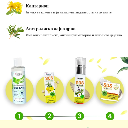
Кантарион
Ја лекува кожата и ја намалува видливоста на лузните.
Австралиско чајно дрво
Има антибактериско, антиинфламаторно и лековито дејство.