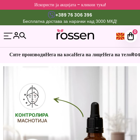
Искористи ја акцијата – кликни тука!
+389 76 306 396
Бесплатна достава за нарачки над 3000 МКД!
0
Сите производи
Нега на коса
Нега на лице
Нега на тело
Ros