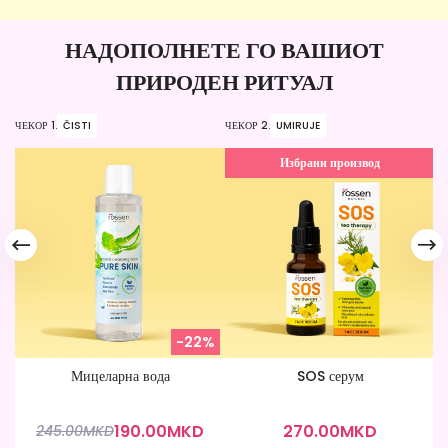
НАДОПОЛНЕТЕ ГО ВАШИОТ
ПРИРОДЕН РИТУАЛ
ЧЕКОР 1.
ČISTI
ЧЕКОР 2.
UMIRUJE
ЧЕ
Избрани производ
-22%
Мицеларна вода
SOS серум
190.00
MKD
270.00
MKD
245.00
MKD