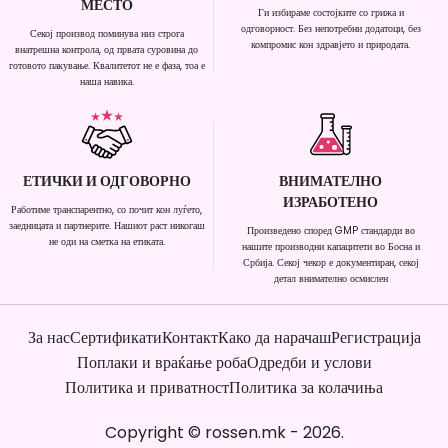
МЕСТО
Ги избираме состојките со грижа и
одговорност. Без непотребни додатоци, без
Секој производ поминува низ строга
компромис кон здравјето и природата.
внатрешна контрола, од првата суровина до
готовото пакување. Квалитетот не е фаза, тоа е
наша навика.
ЕТИЧКИ И ОДГОВОРНО
ВНИМАТЕЛНО
ИЗРАБОТЕНО
Работиме транспарентно, со почит кон луѓето,
заедницата и партнерите. Нашиот раст никогаш
Произведено според GMP стандарди во
не оди на сметка на етиката.
нашите производни капацитети во Босна и
Србија. Секој чекор е документиран, секој
детал внимателно осмислен
За нас
Сертификати
Контакт
Како да нарачаш
Регистрација
Поплаки и враќање роба
Одредби и услови
Политика и приватност
Политика за колачиња
Copyright
©
rossen.mk
-
2026
.