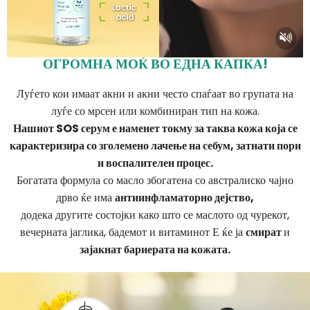
ОГРОМНА МОЌ ВО ЕДНА КАПКА!
Луѓето кои имаат акни и акни често спаѓаат во групата на
луѓе со мрсен или комбиниран тип на кожа.
Нашиот SOS серум е наменет токму за таква кожа која се
карактеризира со зголемено лачење на себум, затнати пори
и воспалителен процес.
Богатата формула со масло збогатена со австралиско чајно
дрво ќе има
антиинфламаторно дејство,
додека другите состојки како што се маслото од чурекот,
вечерната јаглика, бадемот и витаминот Е ќе ја
смират
и
зајакнат бариерата на кожата.