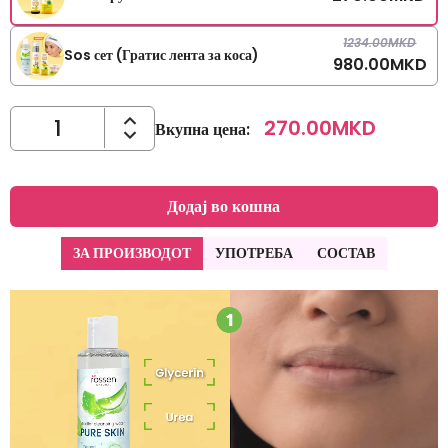
1234.00
MKD
Sos сет (Гратис лента за коса)
980.00
MKD
270.00
MKD
Вкупна цена
:
Додај во кошна
ЗА ПРОИЗВОДОТ
УПОТРЕБА
СОСТАВ