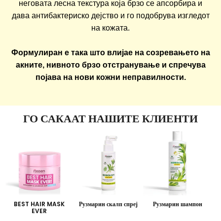
неговата лесна текстура која брзо се апсорбира и
дава антибактериско дејство и го подобрува изгледот
на кожата.
Формулиран е така што влијае на созревањето на
акните, нивното брзо отстранување и спречува
појава на нови кожни неправилности.
ГО САКААТ НАШИТЕ КЛИЕНТИ
BEST HAIR MASK
Рузмарин скалп спреј
Рузмарин шампон
L
EVER