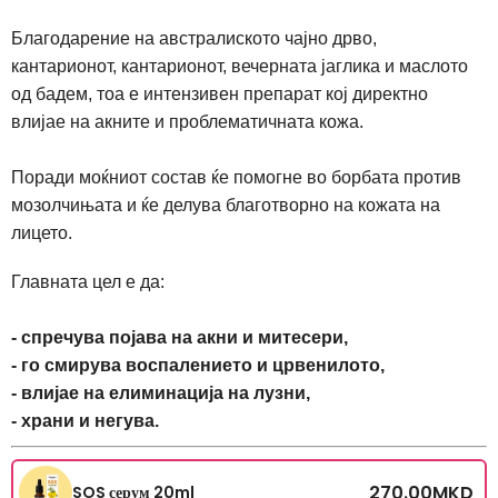
Благодарение на австралиското чајно дрво,
кантарионот, кантарионот, вечерната јаглика и маслото
од бадем, тоа е интензивен препарат кој директно
влијае на акните и проблематичната кожа.
Поради моќниот состав ќе помогне во борбата против
мозолчињата и ќе делува благотворно на кожата на
лицето.
Главната цел е да:
- спречува појава на акни и митесери,
- го смирува воспалението и црвенилото,
- влијае на елиминација на лузни,
- храни и негува.
270.00
MKD
SOS серум 20ml