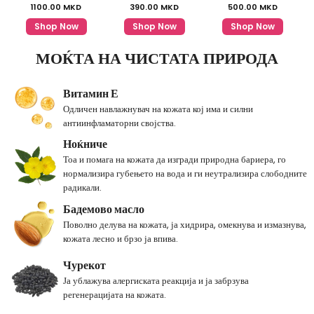
1100.00
MKD
390.00
MKD
500.00
MKD
Shop Now
Shop Now
Shop Now
МОЌТА НА ЧИСТАТА ПРИРОДА
Витамин Е
Одличен навлажнувач на кожата кој има и силни
антиинфламаторни својства.
Ноќниче
Тоа и помага на кожата да изгради природна бариера, го
нормализира губењето на вода и ги неутрализира слободните
радикали.
Бадемово масло
Поволно делува на кожата, ја хидрира, омекнува и измазнува,
кожата лесно и брзо ја впива.
Чурекот
Ја ублажува алергиската реакција и ја забрзува
регенерацијата на кожата.