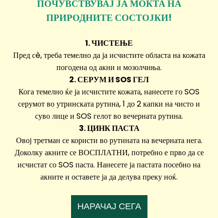
ПОЧУВСТВУВАЈ ЈА МОЌТА НА
ПРИРОДНИТЕ СОСТОЈКИ!
1. ЧИСТЕЊЕ
Пред сè, треба темелно да ја исчистите областа на кожата
погодена од акни и мозолчиња.
2. СЕРУМ И SOS ГЕЛ
Кога темелно ќе ја исчистите кожата, нанесете го SOS
серумот во утринската рутина, 1 до 2 капки на чисто и
суво лице и SOS гелот во вечерната рутина.
3. ЦИНК ПАСТА
Овој третман се користи во рутината на вечерната нега.
Доколку акните се ВОСПЛАТНИ, потребно е прво да се
исчистат со SOS паста. Нанесете ја пастата посебно на
акните и оставете ја да делува преку ноќ.
НАРАЧАЈ СЕГА