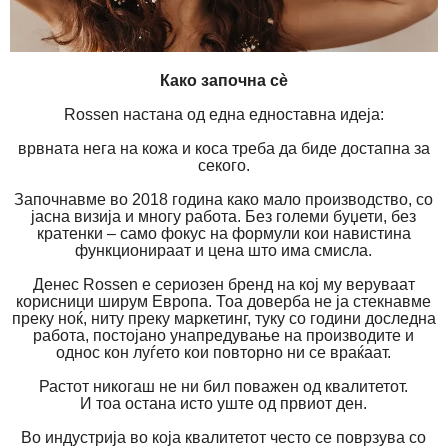
Како започна сè
Rossen настана од една едноставна идеја:
врвната нега на кожа и коса треба да биде достапна за
секого.
Започнавме во 2018 година како мало производство, со
јасна визија и многу работа. Без големи буџети, без
кратенки – само фокус на формули кои навистина
функционираат и цена што има смисла.
Денес Rossen е сериозен бренд на кој му веруваат
корисници ширум Европа. Тоа доверба не ја стекнавме
преку ноќ, ниту преку маркетинг, туку со години доследна
работа, постојано унапредување на производите и
однос кон луѓето кои повторно ни се враќаат.
Растот никогаш не ни бил поважен од квалитетот.
И тоа остана исто уште од првиот ден.
Во индустрија во која квалитетот често се поврзува со