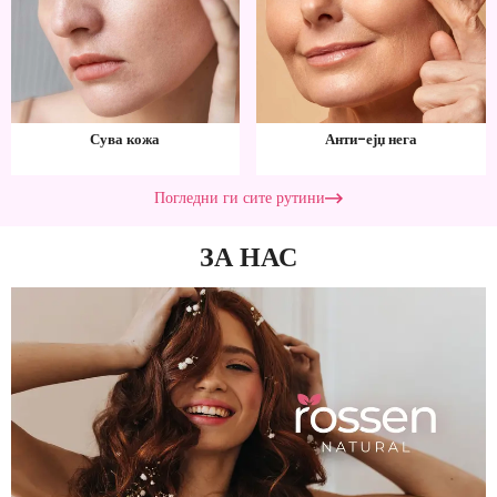
Сува кожа
Анти-ејџ нега
Погледни ги сите рутини
ЗА НАС