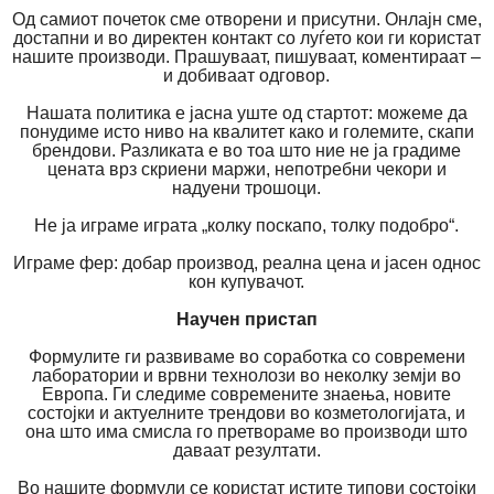
Од самиот почеток сме отворени и присутни. Онлајн сме,
достапни и во директен контакт со луѓето кои ги користат
нашите производи. Прашуваат, пишуваат, коментираат –
и добиваат одговор.
Нашата политика е јасна уште од стартот: можеме да
понудиме исто ниво на квалитет како и големите, скапи
брендови. Разликата е во тоа што ние не ја градиме
цената врз скриени маржи, непотребни чекори и
надуени трошоци.
Не ја играме играта „колку поскапо, толку подобро“.
Играме фер: добар производ, реална цена и јасен однос
кон купувачот.
Научен пристап
Формулите ги развиваме во соработка со современи
лаборатории и врвни технолози во неколку земји во
Европа. Ги следиме современите знаења, новите
состојки и актуелните трендови во козметологијата, и
она што има смисла го претвораме во производи што
даваат резултати.
Во нашите формули се користат истите типови состојки