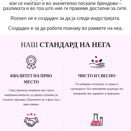
кои се наоѓаат и во значително поскапи брендови –
разликата е во тоа што ние ги правиме достапни за сите.
Rossen не е создаден за да ја следи индустријата.
Создаден е за да работи поинаку во рамките на неа.
НАШ
СТАНДАРД НА НЕГА
КВАЛИТЕТ НА ПРВО
ЧИСТО И СВЕСНО
МЕСТО
Ги избираме состојките со грижа и
одговорност. Без непотребни додатоци, без
Секој производ поминува низ строга
компромис кон здравјето и природата.
внатрешна контрола, од првата суровина до
готовото пакување. Квалитетот не е фаза, тоа е
наша навика.