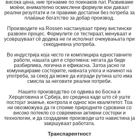
висока цена, ние тргнавме по поинаков пат. Развиваме
моќни, внимателно осмислени формули кои даваат
реални резултати и ги правиме достапни без потреба за
плаќање богатство за добар производ.
Производите на Rossen настануваат преку вистински
развоен процес. Формулите се тестираат, менуваат и
усовршуваат сè додека не ги исполнат очекувањата при
секојдневна употреба.
Во индустрија која често ги комплицира едноставните
работи, нашата цел е спротивна: негата да биде
разбирлива, логична и ефикасна. Затоа јасно ги
комуницираме состојките, нивната улога и начинот на
употреба, за секој да може да изгради рутина што има
смисла за неговите реални потреби.
Нашето производство се одвива во Босна и
Херцеговина и Србија, во средина каде што сè уште
постојат знаење, контрола и однос кон квалитетот. Тоа
ни овозможува да ги споиме природните суровини со
високо потекло со современи активни состојки и
технологии, и да создадеме производи што навистина ја
завршуваат работата.
Транспарентност