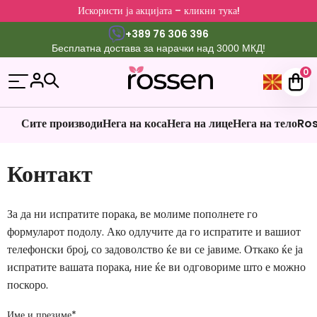
Искористи ја акцијата – кликни тука!
+389 76 306 396
Бесплатна достава за нарачки над 3000 МКД!
0
Сите производи
Нега на коса
Нега на лице
Нега на тело
Ros
Контакт
За да ни испратите порака, ве молиме пополнете го
формуларот подолу. Ако одлучите да го испратите и вашиот
телефонски број, со задоволство ќе ви се јавиме. Откако ќе ја
испратите вашата порака, ние ќе ви одговориме што е можно
поскоро.
Име и презиме
*