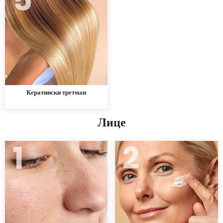
Кератински третман
Лице
1
2