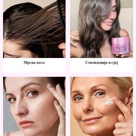
Мрсна коса
Стилизација и сјај