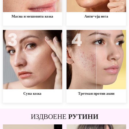
Масна и мешовита кожа
Анти-ејџ нега
3
4
Сува кожа
Третман против акни
ИЗДВОЕНЕ
РУТИНИ