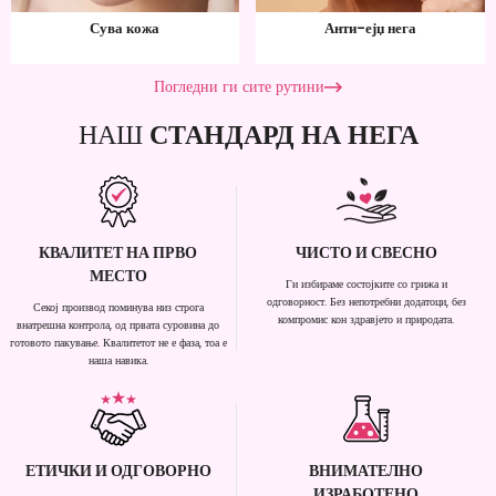
Сува кожа
Анти-ејџ нега
Погледни ги сите рутини
НАШ
СТАНДАРД НА НЕГА
КВАЛИТЕТ НА ПРВО
ЧИСТО И СВЕСНО
МЕСТО
Ги избираме состојките со грижа и
одговорност. Без непотребни додатоци, без
Секој производ поминува низ строга
компромис кон здравјето и природата.
внатрешна контрола, од првата суровина до
готовото пакување. Квалитетот не е фаза, тоа е
наша навика.
ЕТИЧКИ И ОДГОВОРНО
ВНИМАТЕЛНО
ИЗРАБОТЕНО