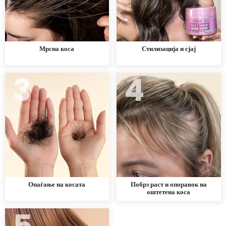
Мрсна коса
Стилизација и сјај
3
4
Опаѓање на косата
Побрз раст и опоравок на
оштетена коса
5