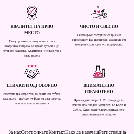
КВАЛИТЕТ НА ПРВО
ЧИСТО И СВЕСНО
МЕСТО
Ги избираме состојките со грижа и
одговорност. Без непотребни додатоци, без
Секој производ поминува низ строга
компромис кон здравјето и природата.
внатрешна контрола, од првата суровина до
готовото пакување. Квалитетот не е фаза, тоа е
наша навика.
ЕТИЧКИ И ОДГОВОРНО
ВНИМАТЕЛНО
ИЗРАБОТЕНО
Работиме транспарентно, со почит кон луѓето,
заедницата и партнерите. Нашиот раст никогаш
Произведено според GMP стандарди во
не оди на сметка на етиката.
нашите производни капацитети во Босна и
Србија. Секој чекор е документиран, секој
детал внимателно осмислен
За нас
Сертификати
Контакт
Како да нарачаш
Регистрација