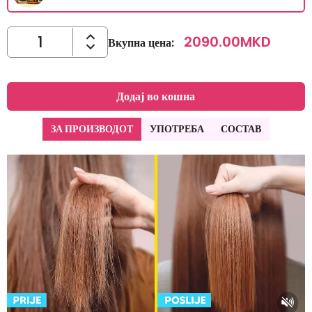
2090.00
MKD
Вкупна цена
:
Додај во кошна
ЗА ПРОИЗВОДОТ
УПОТРЕБА
СОСТАВ