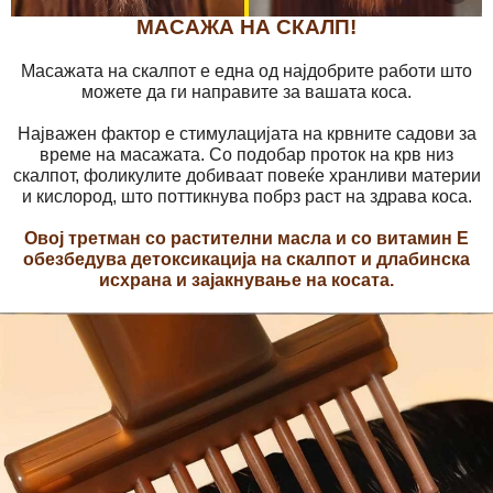
МАСАЖА НА СКАЛП!
Масажата на скалпот е една од најдобрите работи што
можете да ги направите за вашата коса.
Најважен фактор е стимулацијата на крвните садови за
време на масажата. Со подобар проток на крв низ
скалпот, фоликулите добиваат повеќе хранливи материи
и кислород, што поттикнува побрз раст на здрава коса.
Овој третман со растителни масла и со витамин Е
обезбедува детоксикација на скалпот и длабинска
исхрана и зајакнување на косата.