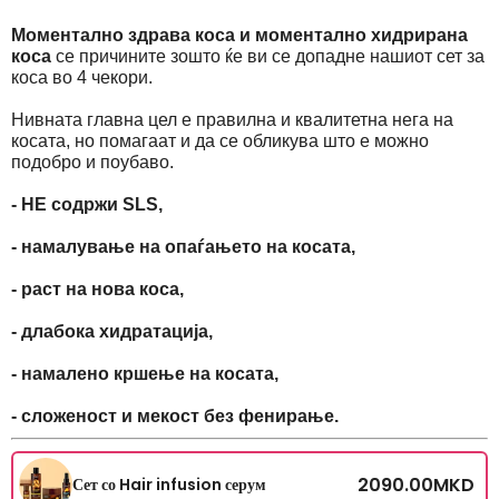
Моментално здрава коса и моментално хидрирана
коса
се причините зошто ќе ви се допадне нашиот сет за
коса во 4 чекори.
Нивната главна цел е правилна и квалитетна нега на
косата, но помагаат и да се обликува што е можно
подобро и поубаво.
- НЕ содржи SLS,
- намалување на опаѓањето на косата,
- раст на нова коса,
- длабока хидратација,
- намалено кршење на косата,
- сложеност и мекост без фенирање.
2090.00
MKD
Сет со Hair infusion серум