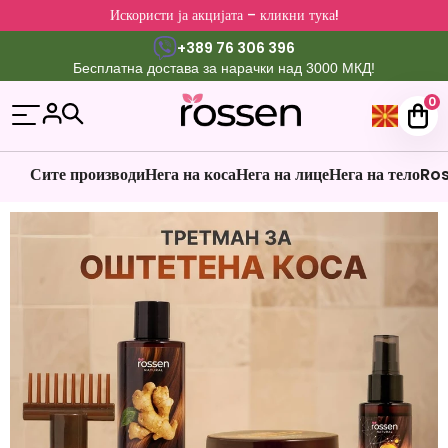
Искористи ја акцијата – кликни тука!
+389 76 306 396
Бесплатна достава за нарачки над 3000 МКД!
0
Сите производи
Нега на коса
Нега на лице
Нега на тело
Ros