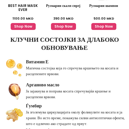
BEST HAIR MASK
Рузмарин скалп спреј
Рузмарин шампон
EVER
1100.00
MKD
390.00
MKD
500.00
MKD
Shop Now
Shop Now
Shop Now
КЛУЧНИ СОСТОЈКИ ЗА ДЛАБОКО
ОБНОВУВАЊЕ
Витамин Е
Магична состојка која го спречува кршењето на косата и
расцепените врвови.
Арганово масло
Ја зајакнува и поправа косата спречувајќи кршење и
расцепени врвови.
Ѓумбир
Ја зголемува циркулацијата околу фоликулите на косата и ја
храни. Во исто време, покажува силни антисептички ефекти,
што е одлично ако страдате од првут.