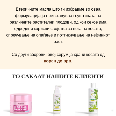
Етеричните масла што ги избравме во оваа
формулација ја претставуваат суштината на
различните растителни плодови, од кои секое има
одредени корисни својства за нега на косата,
спречување на опаѓање и поттикнување на нејзиниот
раст.
Со други зборови, овој серум ја храни косата од
корен до врв.
ГО САКААТ НАШИТЕ КЛИЕНТИ