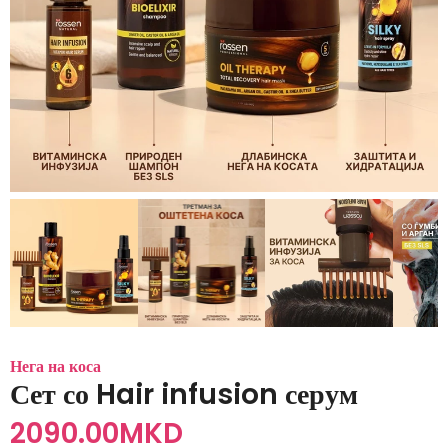
Нега на коса
Сет со Hair infusion серум
2090.00
MKD