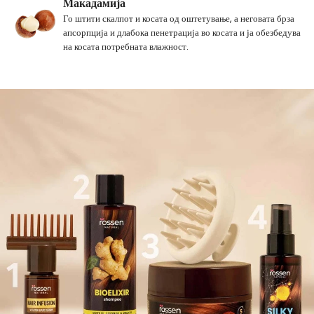
Макадамија
Го штити скалпот и косата од оштетување, а неговата брза
апсорпција и длабока пенетрација во косата и ја обезбедува
на косата потребната влажност.