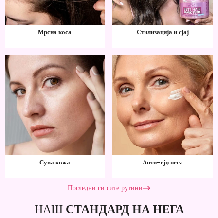
Мрсна коса
Стилизација и сјај
Сува кожа
Анти-ејџ нега
Погледни ги сите рутини
НАШ
СТАНДАРД НА НЕГА