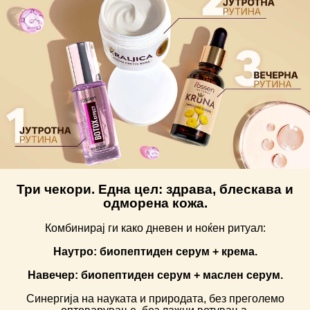
Три чекори. Една цел: здрава, блескава и
одморена кожа.
Комбинирај ги како дневен и ноќен ритуал:
Наутро: биопептиден серум + крема.
Навечер: биопептиден серум + маслен серум.
Синергија на науката и природата, без преголемо