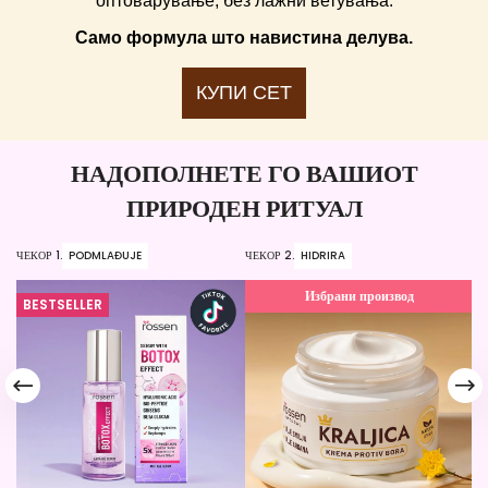
оптоварување, без лажни ветувања.
Само формула што навистина делува.
КУПИ СЕТ
НАДОПОЛНЕТЕ ГО ВАШИОТ
ПРИРОДЕН РИТУАЛ
ЧЕКОР 1.
PODMLAĐUJE
ЧЕКОР 2.
HIDRIRA
ЧЕ
Избрани производ
BESTSELLER