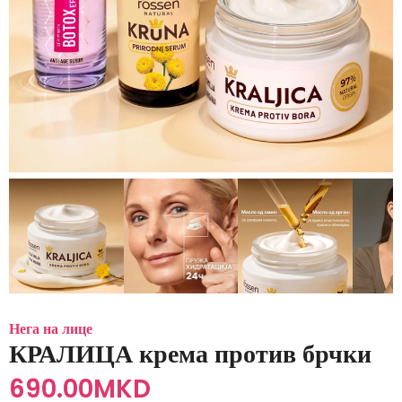
Нега на лице
КРАЛИЦА крема против брчки
690.00
MKD