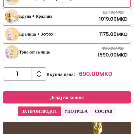
1124.00
MKD
Круна + Кралица
1019.00
MKD
1175.00
MKD
Кралица + Botox
1880.00
MKD
Трио сет за лице
1590.00
MKD
690.00
MKD
Вкупна цена
:
Додај во кошна
ЗА ПРОИЗВОДОТ
УПОТРЕБА
СОСТАВ