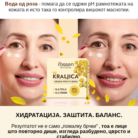
Вода од роза
- помага да се одржи pH рамнотежата на
кожата и исто така го контролира вишокот маснотии.
ХИДРАТАЦИЈА. ЗАШТИТА. БАЛАНС.
Резултатот не е само „помалку брчки“ ,
тоа е лице
што повторно дише, изгледа разбудено, цврсто и
стабилно.