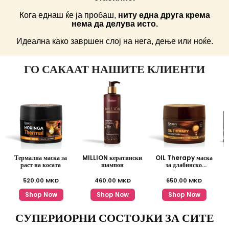
Кога еднаш ќе ја пробаш,
ниту една друга крема
нема да делува исто.
Идеална како завршен слој на нега, дење или ноќе.
ГО САКААТ НАШИТЕ КЛИЕНТИ
Термална маска за
MILLION кератински
OIL Therapy маска
раст на косата
шампон
за длабинско
обновување
520.00
MKD
460.00
MKD
650.00
MKD
Shop Now
Shop Now
Shop Now
СУПЕРИОРНИ СОСТОЈКИ ЗА СИТЕ