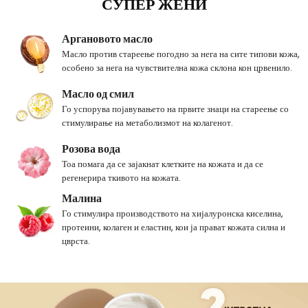
СУПЕР ЖЕНИ
Аргановото масло
Масло против стареење погодно за нега на сите типови кожа,
особено за нега на чувствителна кожа склона кон црвенило.
Масло од смил
Го успорува појавувањето на првите знаци на стареење со
стимулирање на метаболизмот на колагенот.
Розова вода
Тоа помага да се зајакнат клетките на кожата и да се
регенерира ткивото на кожата.
Малина
Го стимулира производството на хијалуронска киселина,
протеини, колаген и еластин, кои ја прават кожата силна и
цврста.