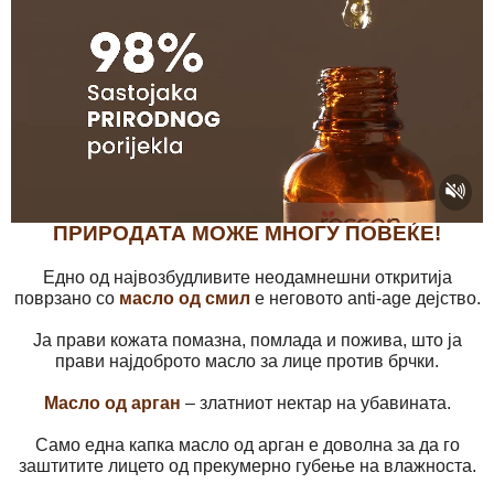
ПРИРОДАТА МОЖЕ МНОГУ ПОВЕЌЕ!
Едно од највозбудливите неодамнешни откритија
поврзано со
масло од смил
е неговото anti-age дејство.
Ја прави кожата помазна, помлада и пожива, што ја
прави најдоброто масло за лице против брчки.
Масло од арган
– златниот нектар на убавината.
Само една капка масло од арган е доволна за да го
заштитите лицето од прекумерно губење на влажноста.