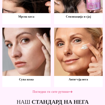
Мрсна коса
Стилизација и сјај
Сува кожа
Анти-ејџ нега
Погледни ги сите рутини
НАШ
СТАНДАРД НА НЕГА