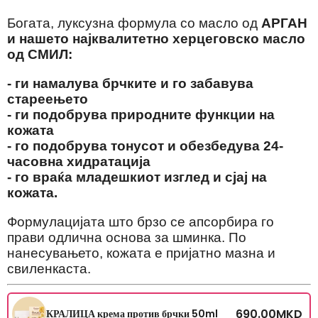
Богата, луксузна формула со масло од
АРГАН
и нашето најквалитетно херцеговско масло
од СМИЛ:
- ги намалува брчките и го забавува
стареењето
- ги подобрува природните функции на
кожата
- го подобрува тонусот и обезбедува 24-
часовна хидратација
- го враќа младешкиот изглед и сјај на
кожата.
Формулацијата што брзо се апсорбира го
прави одлична основа за шминка. По
нанесувањето, кожата е пријатно мазна и
свиленкаста.
690.00
MKD
КРАЛИЦА крема против брчки 50ml