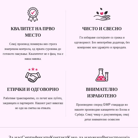
КВАЛИТЕТ НА ПРВО
ЧИСТО И СВЕСНО
МЕСТО
Ги избираме состојките со грижа и
одговорност. Без непотребни додатоци, без
Секој производ поминува низ строга
компромис кон здравјето и природата.
внатрешна контрола, од првата суровина до
готовото пакување. Квалитетот не е фаза, тоа е
наша навика.
ЕТИЧКИ И ОДГОВОРНО
ВНИМАТЕЛНО
ИЗРАБОТЕНО
Работиме транспарентно, со почит кон луѓето,
заедницата и партнерите. Нашиот раст никогаш
Произведено според GMP стандарди во
не оди на сметка на етиката.
нашите производни капацитети во Босна и
Србија. Секој чекор е документиран, секој
детал внимателно осмислен
За нас
Сертификати
Контакт
Како да нарачаш
Регистрација