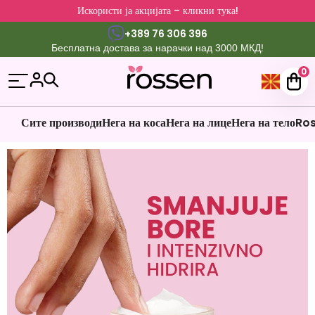
Искористи ја акцијата – кликни тука!
+389 76 306 396
Бесплатна достава за нарачки над 3000 МКД!
0
Сите производи
Нега на коса
Нега на лице
Нега на тело
Ros