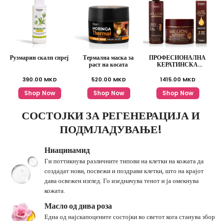
Рузмарин скалп спреј
Термална маска за
ПРОФЕСИОНАЛНА
M
раст на косата
КЕРАТИНСКА
ЛИНИЈА
390.00
MKD
520.00
MKD
1415.00
MKD
Shop Now
Shop Now
Shop Now
СОСТОЈКИ ЗА РЕГЕНЕРАЦИЈА И
ПОДМЛАДУВАЊЕ!
Ниацинамид
Ги поттикнува различните типови на клетки на кожата да
создадат нови, посвежи и поздрави клетки, што на крајот
дава освежен изглед. Го изедначува тенот и ја омекнува
кожата.
Масло од дива роза
Една од најскапоцените состојки во светот кога станува збор