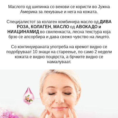
Маслото од шипинка со векови се користи во Јужна
Америка за лекување и нега на кожата.
Специјалистот за колаген комбинира масло од
ДИВА
РОЗА, КОЛАГЕН, МАСЛО
од
АВОКАДО и
НИАЦИНАМИД
во свиленкаста, лесна текстура која
брзо се апсорбира и дава свежо чувство на лицето.
Со континуираната употреба на кремот видно се
подобруваат 10 знаци на стареење, по само 2 недели
кожата е видно поцврста, а брчките видно се
намалуваат.