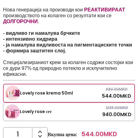
Нова генерација на производи кои
РЕАКТИВИРААТ
производството на колаген со резултати кои се
ДОЛГОРОЧНИ
.
- видливо ги намалува брчките
- интензивно хидрира
- ја намалува видливоста на пигментациските точки
- формира заштитен слој.
Специјализираниот крем за колаген содржи состојки кои
се дури 97% од природно потекло и исклучително
ефикасни.
680.00
MKD
Lovely rose krema 50ml
544.00
MKD
1235.00
MKD
Lovely rose сет
940.00
MKD
544.00
MKD
Вкупна цена
: