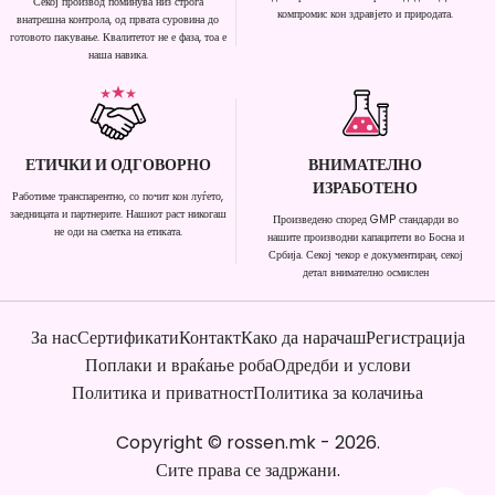
Секој производ поминува низ строга
компромис кон здравјето и природата.
внатрешна контрола, од првата суровина до
готовото пакување. Квалитетот не е фаза, тоа е
наша навика.
ЕТИЧКИ И ОДГОВОРНО
ВНИМАТЕЛНО
ИЗРАБОТЕНО
Работиме транспарентно, со почит кон луѓето,
заедницата и партнерите. Нашиот раст никогаш
Произведено според GMP стандарди во
не оди на сметка на етиката.
нашите производни капацитети во Босна и
Србија. Секој чекор е документиран, секој
детал внимателно осмислен
За нас
Сертификати
Контакт
Како да нарачаш
Регистрација
Поплаки и враќање роба
Одредби и услови
Политика и приватност
Политика за колачиња
Copyright
©
rossen.mk
-
2026
.
Сите права се задржани.