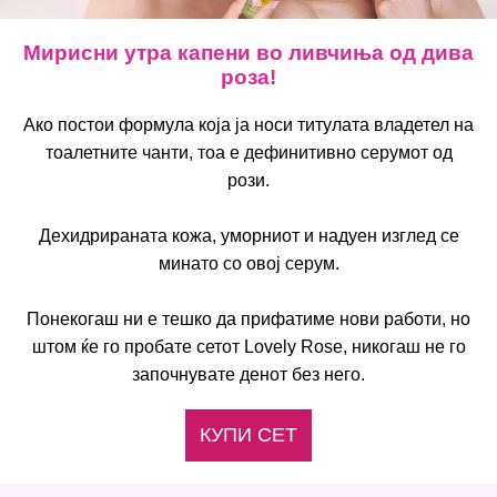
Мирисни утра капени во ливчиња од дива
роза!
Ако постои формула која ја носи титулата владетел на
тоалетните чанти, тоа е дефинитивно серумот од
рози.
Дехидрираната кожа, уморниот и надуен изглед се
минато со овој серум.
Понекогаш ни е тешко да прифатиме нови работи, но
штом ќе го пробате сетот Lovely Rose, никогаш не го
започнувате денот без него.
КУПИ СЕТ