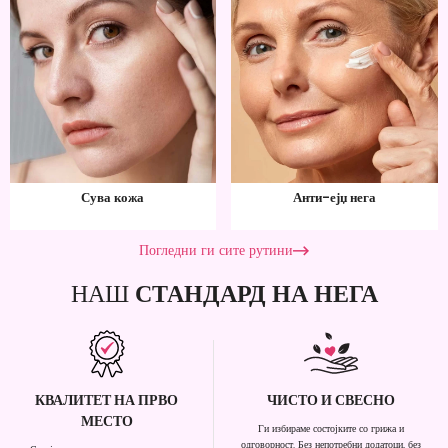
Сува кожа
Анти-ејџ нега
Погледни ги сите рутини
НАШ
СТАНДАРД НА НЕГА
КВАЛИТЕТ НА ПРВО
ЧИСТО И СВЕСНО
МЕСТО
Ги избираме состојките со грижа и
одговорност. Без непотребни додатоци, без