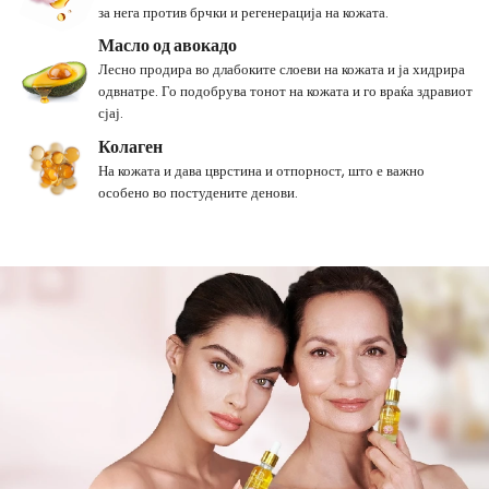
за нега против брчки и регенерација на кожата.
Масло од авокадо
Лесно продира во длабоките слоеви на кожата и ја хидрира
одвнатре. Го подобрува тонот на кожата и го враќа здравиот
сјај.
Колаген
На кожата и дава цврстина и отпорност, што е важно
особено во постудените денови.