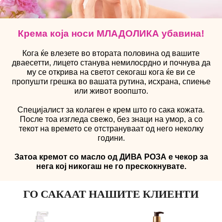
Крема која носи МЛАДОЛИКА убавина!
Кога ќе влезете во втората половина од вашите
дваесетти, лицето станува немилосрдно и почнува да
му се открива на светот секогаш кога ќе ви се
пропушти грешка во вашата рутина, исхрана, спиење
или живот воопшто.
Специјалист за колаген е крем што го сака кожата.
После тоа изгледа свежо, без знаци на умор, а со
текот на времето се отстрануваат од него неколку
години.
Затоа кремот со масло од ДИВА РОЗА е чекор за
нега кој никогаш не го прескокнувате.
ГО САКААТ НАШИТЕ КЛИЕНТИ