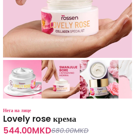
Нега на лице
Lovely rose крема
544.00
MKD
680.00
MKD