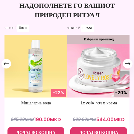
НАДОПОЛНЕТЕ ГО ВАШИОТ
ПРИРОДЕН РИТУАЛ
ЧЕКОР 1.
ČISTI
ЧЕКОР 2.
HRANI
ЧЕ
Избрани производ
-22%
-20%
Мицеларна вода
Lovely rose крема
190.00
MKD
544.00
MKD
245.00
MKD
680.00
MKD
ДОДАЈ ВО КОШНА
ДОДАЈ ВО КОШНА