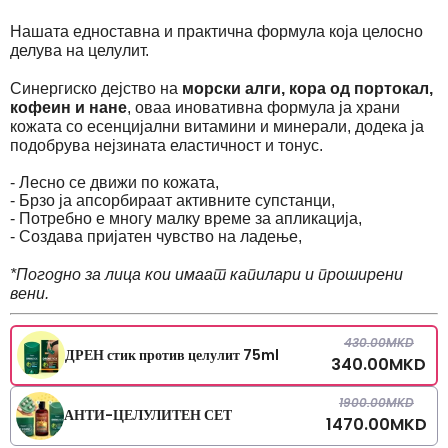
Нашата едноставна и практична формула која целосно
делува на целулит.
Синергиско дејство на
морски алги, кора од портокал,
кофеин и нане
, оваа иновативна формула ја храни
кожата со есенцијални витамини и минерали, додека ја
подобрува нејзината еластичност и тонус.
- Лесно се движи по кожата,
- Брзо ја апсорбираат активните супстанци,
- Потребно е многу малку време за апликација,
- Создава пријатен чувство на ладење,
*Погодно за лица кои имаат капилари и проширени
вени.
430.00
MKD
ДРЕН стик против целулит 75ml
340.00
MKD
1900.00
MKD
АНТИ-ЦЕЛУЛИТЕН СЕТ
1470.00
MKD