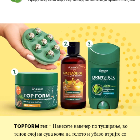
TOPFORM гел
– Нанесете навечер по туширање, во
тенок слој на сува кожа на телото и убаво втријте со