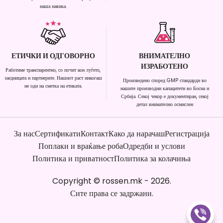
наша навика.
ЕТИЧКИ И ОДГОВОРНО
ВНИМАТЕЛНО
ИЗРАБОТЕНО
Работиме транспарентно, со почит кон луѓето,
заедницата и партнерите. Нашиот раст никогаш
Произведено според GMP стандарди во
не оди на сметка на етиката.
нашите производни капацитети во Босна и
Србија. Секој чекор е документиран, секој
детал внимателно осмислен
За нас
Сертификати
Контакт
Како да нарачаш
Регистрација
Поплаки и враќање роба
Одредби и услови
Политика и приватност
Политика за колачиња
Copyright
©
rossen.mk
-
2026
.
Сите права се задржани.