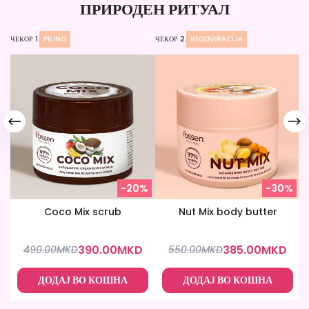
ПРИРОДЕН РИТУАЛ
ЧЕКОР 1.
PILING
ЧЕКОР 2.
REGENERACIJA
ЧЕ
-20%
-30%
Coco Mix scrub
Nut Mix body butter
390.00
MKD
385.00
MKD
490.00
MKD
550.00
MKD
ДОДАЈ ВО КОШНА
ДОДАЈ ВО КОШНА