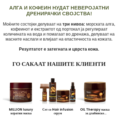
АЛГА И КОФЕИН НУДАТ НЕВЕРОЈАТНИ
ДРЕНИРАЧКИ СВОЈСТВА!
Моќните состојки делуваат на
три нивоа:
морската алга,
кофеинот и екстрактот од портокал ја регулираат
количината на вода и помагаат во дренажа, делуваат на
масните наслаги и влијаат на еластичноста на кожата.
Резултатот е затегната и цврста кожа.
ГО САКААТ НАШИТЕ КЛИЕНТИ
MILLION luxury
Сет со Hair infusion
OIL Therapy маска
кератин маска
серум
за длабинско
обновување