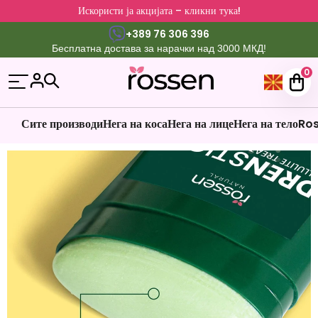
Искористи ја акцијата – кликни тука!
+389 76 306 396
Бесплатна достава за нарачки над 3000 МКД!
0
Сите производи
Нега на коса
Нега на лице
Нега на тело
Ros