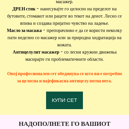
масажер.
ДРЕН стик
- нанесувајте го целосно на пределот на
бутовите, стомакот или рацете во текот на денот. Лесно се
впива и создава пријатно чувство на ладење.
Масло за масажа
- препорачливо е да се користи неколку
пати неделно со масажер или за природна хидратација на
кожата.
Антицелулит масажер
- со лесни кружни движења
масирајте ги проблематичните области.
Овој професионален сет обединува се што ви е потребно
за целосна и најефикасна антицелулитна нега.
КУПИ СЕТ
НАДОПОЛНЕТЕ ГО ВАШИОТ