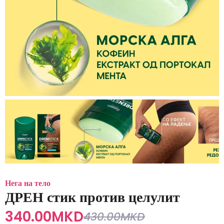
Нега на тело
ДРЕН стик против целулит
340.00
MKD
430.00
MKD