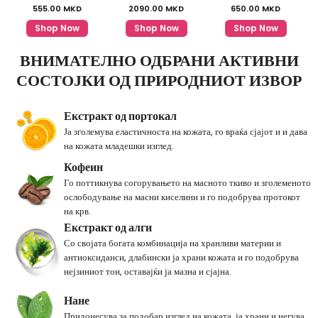
555.00
MKD
2090.00
MKD
650.00
MKD
Shop Now
Shop Now
Shop Now
ВНИМАТЕЛНО ОДБРАНИ АКТИВНИ
СОСТОЈКИ ОД ПРИРОДНИОТ ИЗВОР
Екстракт од портокал
Ја зголемува еластичноста на кожата, го враќа сјајот и и дава
на кожата младешки изглед.
Кофеин
Го поттикнува согорувањето на масното ткиво и зголеменото
ослободување на масни киселини и го подобрува протокот
на крв.
Екстракт од алги
Со својата богата комбинација на хранливи материи и
антиоксиданси, длабински ја храни кожата и го подобрува
нејзиниот тон, оставајќи ја мазна и сјајна.
Нане
Придонесува за подобар изглед на кожата, ја храни и негува.