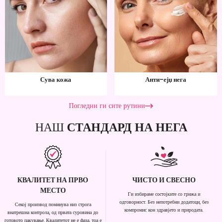
Сува кожа
Анти-ејџ нега
Погледни ги сите рутини
НАШ
СТАНДАРД НА НЕГА
КВАЛИТЕТ НА ПРВО
ЧИСТО И СВЕСНО
МЕСТО
Ги избираме состојките со грижа и
одговорност. Без непотребни додатоци, без
Секој производ поминува низ строга
компромис кон здравјето и природата.
внатрешна контрола, од првата суровина до
готовото пакување. Квалитетот не е фаза, тоа е