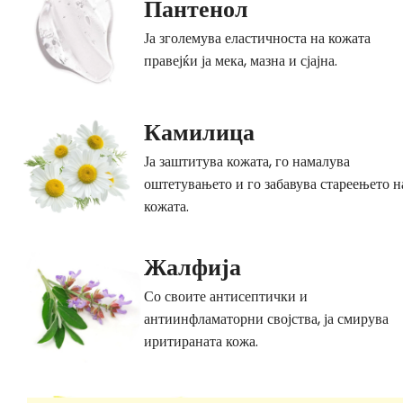
Пантенол
Ја зголемува еластичноста на кожата
правејќи ја мека, мазна и сјајна.
Камилица
Ја заштитува кожата, го намалува
оштетувањето и го забавува стареењето н
кожата.
Жалфија
Со своите антисептички и
антиинфламаторни својства, ја смирува
иритираната кожа.