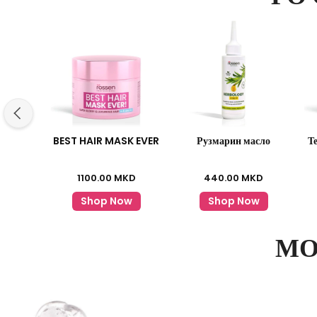
BEST HAIR MASK EVER
Рузмарин масло
Т
1100.00
MKD
440.00
MKD
Shop Now
Shop Now
МО