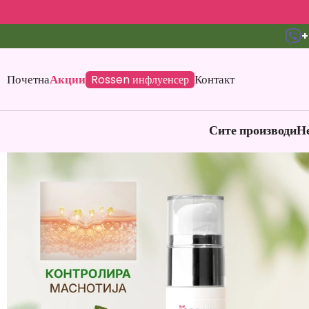
+
Почетна
Акции
Контакт
Rossen инфлуенсер
Сите производи
Не