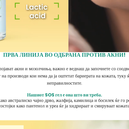
ПРВА ЛИНИЈА ВО ОДБРАНА ПРОТИВ АКНИ!
 појават акни и мозолчиња, важно е веднаш да започнете со соодв
 на производи кои нема да ја оштетат бариерата на кожата, туку 
неправилностите.
Нашиот SOS гел е она што ви треба.
ако австралиско чајно дрво, жалфија, камилица и босилек ќе го 
состојки како пантенол и уреа ќе ја хидрираат и смируваат кожата