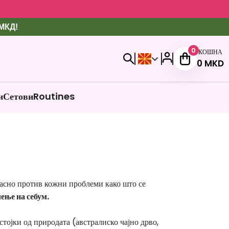
 МКД!
0
КОШНА
0
MKD
и
Сетови
Routines
асно против кожни проблеми како што се
ење на себум.
стојки од природата (австралиско чајно дрво,