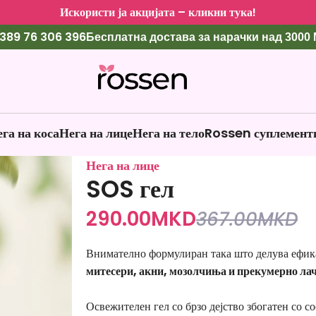
Искористи ја акцијата – кликни тука!
389 76 306 396
Бесплатна достава за нарачки над 3000
га на коса
Нега на лице
Нега на тело
Rossen суплемент
Нега на лице
SOS гел
290.00
MKD
367.00
MKD
Внимателно формулиран така што делува ефик
митесери, акни, мозолчиња и прекумерно лач
Освежителен гел со брзо дејство збогатен со со