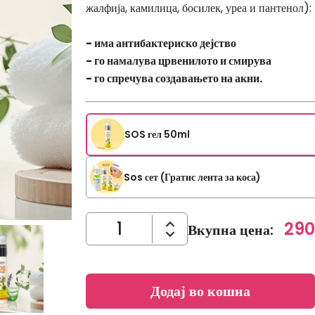
жалфија, камилица, босилек, уреа и пантенол):
- има антибактериско дејство
- го намалува црвенилото и смирува
- го спречува создавањето на акни.
SOS гел 50ml
Sos сет (Гратис лента за коса)
290
Вкупна цена
:
Додај во кошна