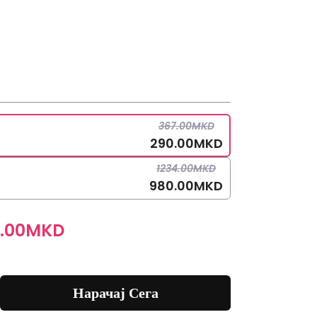
367.00
MKD
290.00
MKD
1234.00
MKD
980.00
MKD
.00
MKD
Нарачај Сега