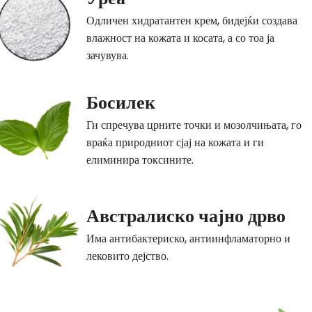
Одличен хидратантен крем, бидејќи создава
влажност на кожата и косата, а со тоа ја
зачувува.
Босилек
Ги спречува црните точки и мозолчињата, го
враќа природниот сјај на кожата и ги
елиминира токсините.
Австралиско чајно дрво
Има антибактериско, антиинфламаторно и
лековито дејство.