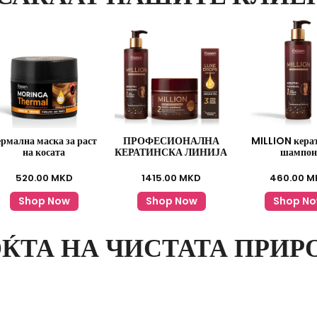
ермална маска за раст
ПРОФЕСИОНАЛНА
MILLION кера
на косата
КЕРАТИНСКА ЛИНИЈА
шампон
520.00
MKD
1415.00
MKD
460.00
M
Shop Now
Shop Now
Shop N
ЌТА НА ЧИСТАТА ПРИР