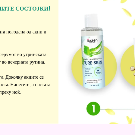
НИТЕ СОСТОЈКИ!
ата погодена од акни и
 серумот во утринската
т во вечерната рутина.
га. Доколку акните се
та. Нанесете ја пастата
преку ноќ.