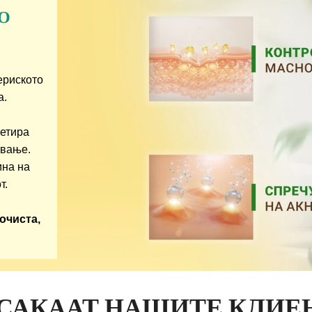
СО
ериското
а.
ретира
ување.
ина на
т.
очиста,
 САКААТ НАШИТЕ КЛИЕ