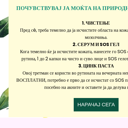
ПОЧУВСТВУВАЈ ЈА МОЌТА НА ПРИРОД
1. ЧИСТЕЊЕ
Пред сè, треба темелно да ја исчистите областа на кож
мозолчиња.
2. СЕРУМ И SOS ГЕЛ
Кога темелно ќе ја исчистите кожата, нанесете го SOS
рутина, 1 до 2 капки на чисто и суво лице и SOS гело
3. ЦИНК ПАСТА
Овој третман се користи во рутината на вечерната не
ВОСПЛАТНИ, потребно е прво да се исчистат со SOS пас
посебно на акните и оставете ја да делува 
НАРАЧАЈ СЕГА