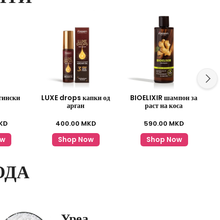
тински
LUXE drops капки од
BIOELIXIR шампон за
S
арган
раст на коса
KD
400.00
MKD
590.00
MKD
ow
Shop Now
Shop Now
ОДА
Уреа