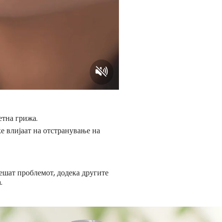
етна грижа.
ќе влијаат на отстранување на
решат проблемот, додека другите
.