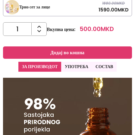
1880.00
MKD
Трио сет за лице
1590.00
MKD
500.00
MKD
Вкупна цена
:
Додај во кошна
ЗА ПРОИЗВОДОТ
УПОТРЕБА
СОСТАВ