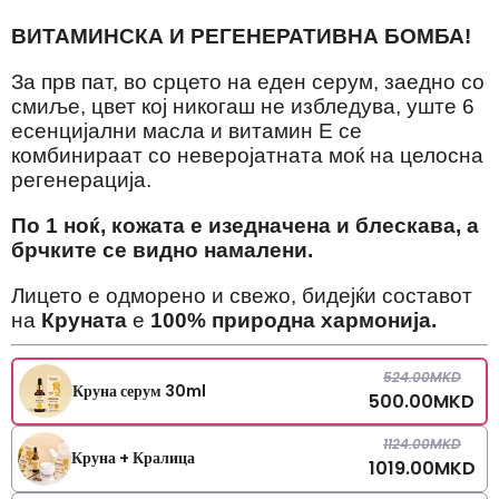
ВИТАМИНСКА И РЕГЕНЕРАТИВНА БОМБА!
За прв пат, во срцето на еден серум, заедно со
смиље, цвет кој никогаш не избледува, уште 6
есенцијални масла и витамин Е се
комбинираат со неверојатната моќ на целосна
регенерација.
По 1 ноќ, кожата е изедначена и блескава, а
брчките се видно намалени.
Лицето е одморено и свежо, бидејќи составот
на
Круната
е
100% природна хармонија.
524.00
MKD
Круна серум 30ml
500.00
MKD
1124.00
MKD
Круна + Кралица
1019.00
MKD