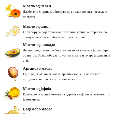
Масло од невен
Длабоко ја хидрира, обновува и ја прави кожата помлада и
посветла.
Масло од смил
Го успорува појавувањето на првите знаци на стареење со
стимулирање на метаболизмот на колагенот.
Масло од авокадо
Лесно продира во длабоките слоеви на кожата и ја хидрира
одвнатре. Го подобрува тонот на кожата и го враќа здравиот
сјај.
Арганово масло
Едно од најмоќните масла против стареење во светот,
погодно за нега на сите типови кожа.
Масло од јојоба
Ефикасно ја штити кожата, ја одржува нејзината влажност и
ја омекнува.
Бадемово масло