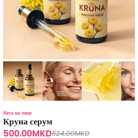
Нега на лице
Круна серум
500.00
MKD
524.00
MKD