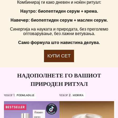
Комбинирај ги како дневен и ноќен ритуал:
Наутро: биопептиден серум + крема.
Навечер: биопептиден серум + маслен серум.
Синергија на науката и природата, без преголемо
оптоварување, без лажни ветувања.
Само формула што навистина делува.
КУПИ СЕТ
НАДОПОЛНЕТЕ ГО ВАШИОТ
ПРИРОДЕН РИТУАЛ
ЧЕКОР 1.
PODMLAĐUJE
ЧЕКОР 2.
HIDRIRA
ЧЕ
BESTSELLER