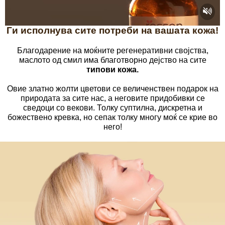
Ги исполнува сите потреби на вашата кожа!
Благодарение на моќните регенеративни својства,
маслото од смил има благотворно дејство на сите
типови кожа.
Овие златно жолти цветови се величенствен подарок на
природата за сите нас, а неговите придобивки се
сведоци со векови. Толку суптилна, дискретна и
божествено кревка, но сепак толку многу моќ се крие во
него!