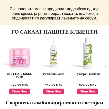
Скапоцените масла продираат подлабоко од која
било крема, ја регенерираат кожата, длабоко ја
хидрираат и го регулираат лачењето на себум.
ГО САКААТ НАШИТЕ КЛИЕНТИ
BEST HAIR MASK
Рузмарин масло
Рузмарин шампон
EVER
1100.00
MKD
440.00
MKD
500.00
MKD
Shop Now
Shop Now
Shop Now
Совршена комбинација моќни состојки