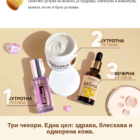
Поволно делува на кожата, ја хидрира, омекнува и измазнува,
кожата лесно и брзо ја впива.
Три чекори. Една цел: здрава, блескава и
одморена кожа.