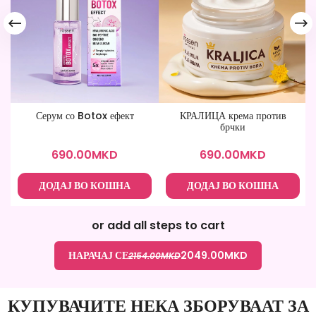
Серум со Botox ефект
КРАЛИЦА крема против
брчки
690.00
MKD
690.00
MKD
ДОДАЈ ВО КОШНА
ДОДАЈ ВО КОШНА
or add all steps to cart
НАРАЧАЈ СЕ
2049.00
MKD
2154.00
MKD
КУПУВАЧИТЕ НЕКА ЗБОРУВААТ ЗА