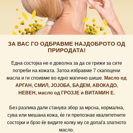
ЗА ВАС ГО ОДБРАВМЕ НАЈДОБРОТО ОД
ПРИРОДАТА!
Една состојка не е доволна за да се грижи за сите
потреби на кожата. Затоа избравме 7 скапоцени
масла и ги споивме во едно магично шише.
Масло од
АРГАН, СМИЛ, ЈОЈОБА, БАДЕМ, АВОКАДО,
НЕВЕН, масло од ГРОЗЈЕ и ВИТАМИН Е.
Без разлика дали станува збор за мрсна, нормална,
сува или мешана кожа, ќе ги препознае квалитетните
состојки и брзо ќе видите колку му се допаѓа златното
масло.