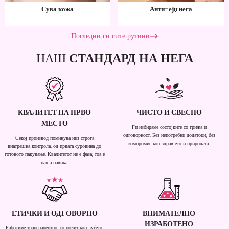
Сува кожа
Анти-ејџ нега
Погледни ги сите рутини
НАШ
СТАНДАРД НА НЕГА
КВАЛИТЕТ НА ПРВО
ЧИСТО И СВЕСНО
МЕСТО
Ги избираме состојките со грижа и
одговорност. Без непотребни додатоци, без
Секој производ поминува низ строга
компромис кон здравјето и природата.
внатрешна контрола, од првата суровина до
готовото пакување. Квалитетот не е фаза, тоа е
наша навика.
ЕТИЧКИ И ОДГОВОРНО
ВНИМАТЕЛНО
ИЗРАБОТЕНО
Работиме транспарентно, со почит кон луѓето,