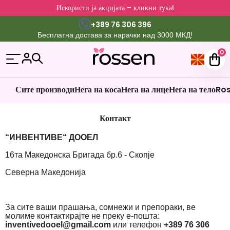
Искористи ја акцијата – кликни тука!
+389 76 306 396
Бесплатна достава за нарачки над 3000 МКД!
0
Сите производи
Нега на коса
Нега на лице
Нега на тело
Ros
Контакт
“ИНВЕНТИВЕ“ ДООЕЛ
16та Македонска Бригада бр.6 - Скопје
Северна Македонија
За сите ваши прашања, сомнежи и препораки, ве
молиме контактирајте не преку е-пошта:
inventivedooel@gmail.com
или телефон
+389 76 306