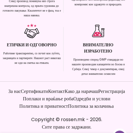
Секој производ поминува низ строга
компромис кон здравјето и природата.
внатрешна контрола, од првата суровина до
готовото пакување. Квалитетот не е фаза, тоа е
наша навика.
ЕТИЧКИ И ОДГОВОРНО
ВНИМАТЕЛНО
ИЗРАБОТЕНО
Работиме транспарентно, со почит кон луѓето,
заедницата и партнерите. Нашиот раст никогаш
Произведено според GMP стандарди во
не оди на сметка на етиката.
нашите производни капацитети во Босна и
Србија. Секој чекор е документиран, секој
детал внимателно осмислен
За нас
Сертификати
Контакт
Како да нарачаш
Регистрација
Поплаки и враќање роба
Одредби и услови
Политика и приватност
Политика за колачиња
Copyright
©
rossen.mk
-
2026
.
Сите права се задржани.