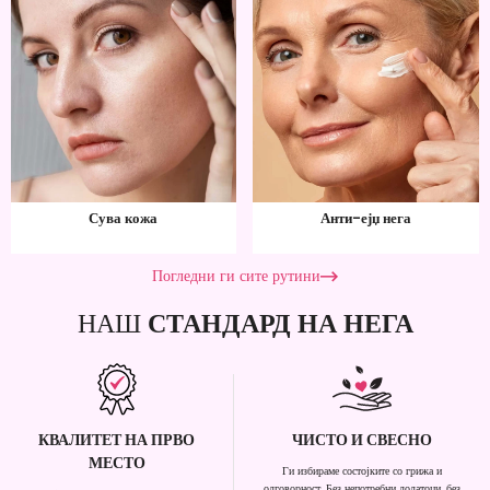
Сува кожа
Анти-ејџ нега
Погледни ги сите рутини
НАШ
СТАНДАРД НА НЕГА
КВАЛИТЕТ НА ПРВО
ЧИСТО И СВЕСНО
МЕСТО
Ги избираме состојките со грижа и
одговорност. Без непотребни додатоци, без