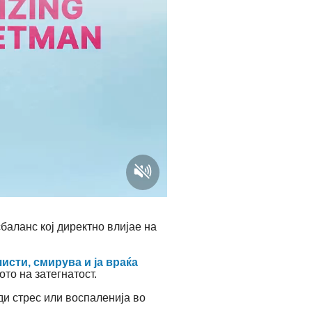
баланс кој директно влијае на
исти, смирува и ја враќа
ото на затегнатост.
ди стрес или воспаленија во