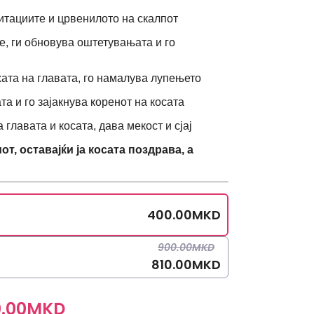
итациите и црвенилото на скалпот
е, ги обновува оштетувањата и го
жата на главата, го намалува лупењето
та и го зајакнува коренот на косата
 главата и косата, дава мекост и сјај
т, оставајќи ја косата поздравa, а
400.00
MKD
900.00
MKD
810.00
MKD
.00
MKD