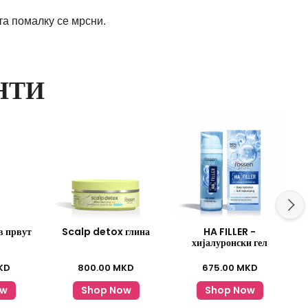
та помалку се мрсни.
НТИ
в првут
Scalp detox глина
HA FILLER -
хијалуронски гел
KD
800.00
MKD
675.00
MKD
ow
Shop Now
Shop Now