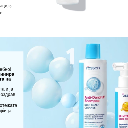
ације,
ћи
ебно!
минира
та на
та и ја
поздрав
нотежата
јќи ја