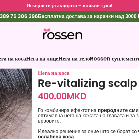
Искористи ја акцијата – кликни тука!
389 76 306 396
Бесплатна достава за нарачки над 3000
га на коса
Нега на лице
Нега на тело
Rossen суплемент
Нега на коса
Re-vitalizing scalp
400.00
MKD
Го комбинира ефектот на
природните сми
оптимална нега на кожата на главата и за 
врвовите.
Идеално решение за оние што се борат со
ослабена коса.