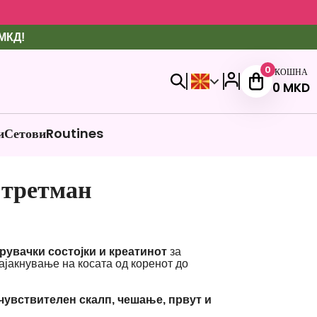
 МКД!
0
КОШНА
0
MKD
и
Сетови
Routines
 третман
рувачки состојки и креатинот
за
зајакнување на косата од коренот до
чувствителен скалп, чешање, првут и