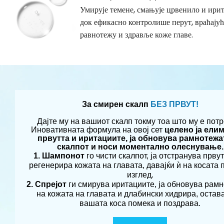
Умирује темене, смањује црвенило и ирит
док ефикасно контролише перут, враћају
равнотежу и здравље коже главе.
За смирен скалп
БЕЗ ПРВУТ!
Дајте му на вашиот скалп токму тоа што му е потр
Иновативната формула на овој сет
целено ја ели
првутта и иритациите, ја обновува рамнотежа
скалпот и носи моментално олеснување.
1. Шампонот
го чисти скалпот, ја отстранува првут
регенерира кожата на главата, давајќи ѝ на косата 
изглед.
2. Спрејот
ги смирува иритациите, ја обновува рам
на кожата на главата и длабински хидрира, остава
вашата коса помека и поздравa.