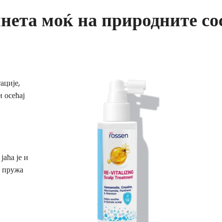
нета моќ на природните со
ације,
 осећај
аћа је и
и пружа