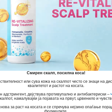
Смирен скалп, посилна коса!
твителност или сува кожа на скалпот често се знаци на дис
квалитетот и растот на косата.
ен адстрингент, дејствува противупално и антибактериски –
ч
скалпот, намалувајќи ја појавата на првут, црвенило и чувств
снова за раст на косата и се спречува нејзино опаѓање пора
фоликулите.