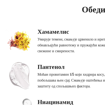
Обеди
Хамамелис
Умирује темене, смањује црвенило и ирит
обнављајући равнотежу и пружајући кожи
свежине и смирености.
Пантенол
Моћан провитамин Б5 који хидрира косу, ј
побољшава њен сјај. Смањује оштећења 
заштиту од спољашњих фактора.
Ниацинамид