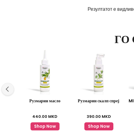
Резултатот е видли
ГО
Рузмарин масло
Рузмарин скалп спреј
MI
440.00
MKD
390.00
MKD
Shop Now
Shop Now