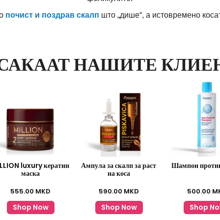
во
почист и поздрав скалп
што „дише“, а истовремено коса
 САКААТ НАШИТЕ КЛИЕ
LLION luxury кератин
Ампула за скалп за раст
Шампон проти
маска
на коса
555.00
MKD
590.00
MKD
500.00
M
Shop Now
Shop Now
Shop N