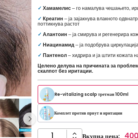
✓
Хамамелис
– го намалува чешањето, ир
✓
Креатин
– ја зајакнува влакното одвнатр
поттикнува растот
✓
Алантоин
– ја смирува и регенерира ко
✓
Ниацинамид
– ја подобрува циркулација
✓
Пантенол
– хидрира и ја штити кожата на
Целено делува на причината за проблемо
скалпот без иритации.
Re-vitalizing scalp третман 100ml
Комплет против првут и иритации
400
Вкупна цена
: