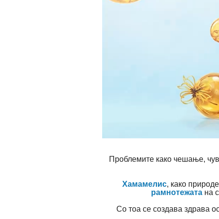
Проблемите како чешање, чувс
Хамамелис
, како природ
рамнотежата
на 
Со тоа се создава здрава о