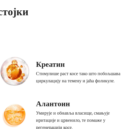
стојки
Креатин
Стимулише раст косе тако што побољшава
циркулацију на темену и јаћа фоликуле.
Алантоин
Умирује и обнавља власище, смањује
иритације и црвенило, те помаже у
регенерацији косе.