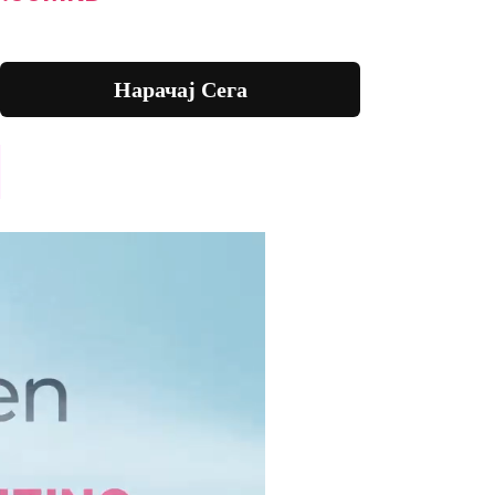
Нарачај Сега