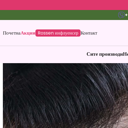
+
Почетна
Акции
Контакт
Rossen инфлуенсер
Сите производи
Не