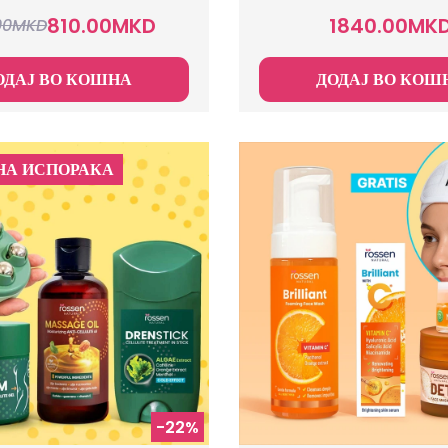
810.00
MKD
1840.00
MK
00
MKD
ОДАЈ ВО КОШНА
ДОДАЈ ВО КОШ
НА ИСПОРАКА
-22%