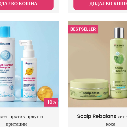
ОДАЈ ВО КОШНА
ДОДАЈ ВО КОШ
BESTSELLER
-10%
лет против првут и
Scalp Rebalans сет з
иритации
коса