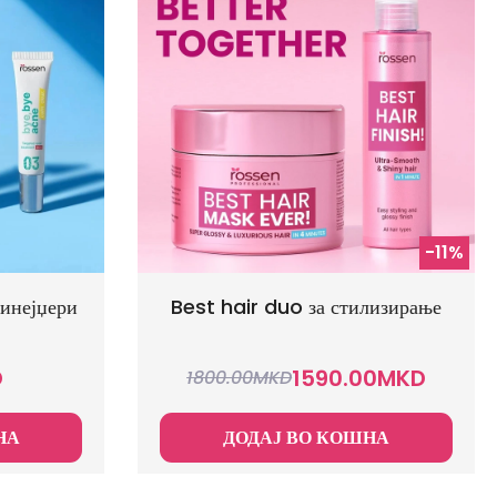
-11%
инејџери
Best hair duo за стилизирање
D
1590.00
MKD
1800.00
MKD
НА
ДОДАЈ ВО КОШНА