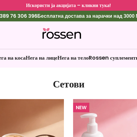
Искористи ја акцијата – кликни тука!
389 76 306 396
Бесплатна достава за нарачки над 3000
га на коса
Нега на лице
Нега на тело
Rossen суплемент
Сетови
NEW