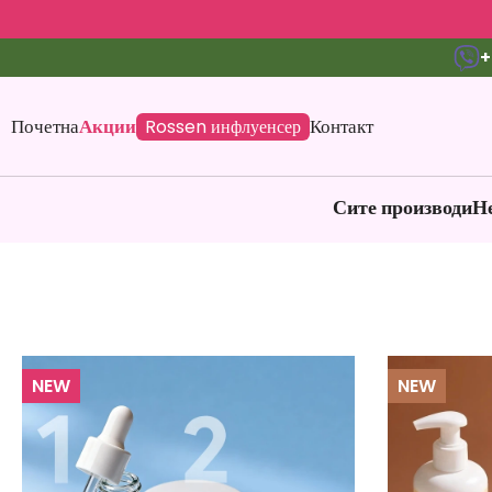
+
Почетна
Акции
Контакт
Rossen инфлуенсер
Сите производи
Не
NEW
NEW