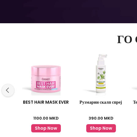
ГО
BEST HAIR MASK EVER
Рузмарин скалп спреј
Т
1100.00
MKD
390.00
MKD
Shop Now
Shop Now