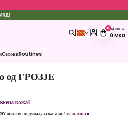
 МКД!
0
КОШНА
0
MKD
и
Сетови
Routines
ло од ГРОЗЈЕ
вежена кожа!
GY лежи во подмладувачката моќ на
маслото