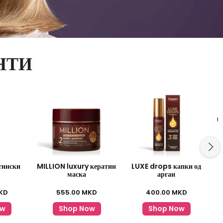
НТИ
тински
MILLION luxury кератин
LUXE drops капки од
маска
арган
KD
555.00
MKD
400.00
MKD
ow
Shop Now
Shop Now