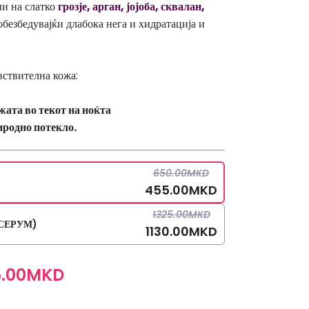
и на слатко
грозје, арган, јојоба, сквалан,
безбедувајќи длабока нега и хидратација и
вствителна кожа:
жата во текот на ноќта
иродно потекло.
650.00
MKD
455.00
MKD
1325.00
MKD
З СЕРУМ)
1130.00
MKD
.00
MKD