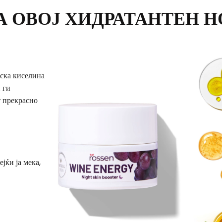
 ОВОЈ ХИДРАТАНТЕН Н
нска киселина
 ги
т прекрасно
јќи ја мека,