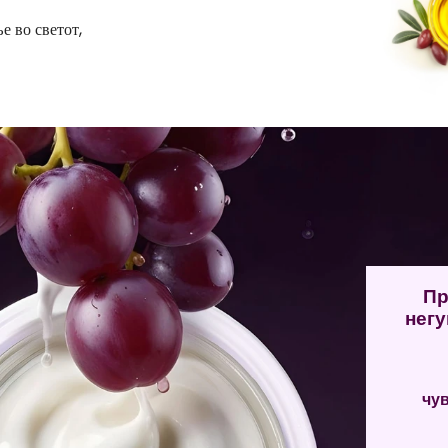
е во светот,
Пр
негу
чув