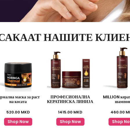
 САКААТ НАШИТЕ КЛИЕ
ермална маска за раст
ПРОФЕСИОНАЛНА
MILLION кера
на косата
КЕРАТИНСКА ЛИНИЈА
шампон
520.00
MKD
1415.00
MKD
460.00
M
Shop Now
Shop Now
Shop N