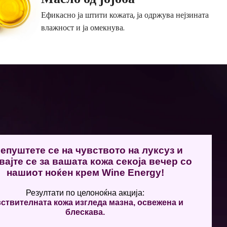
Ефикасно ја штити кожата, ја одржува нејзината
влажност и ја омекнува.
епуштете се на чувството на луксуз и
вајте се за вашата кожа секоја вечер со
нашиот ноќен крем Wine Energy!
Резултати по целоноќна акција:
ствителната кожа изгледа мазна, освежена и
блескава.