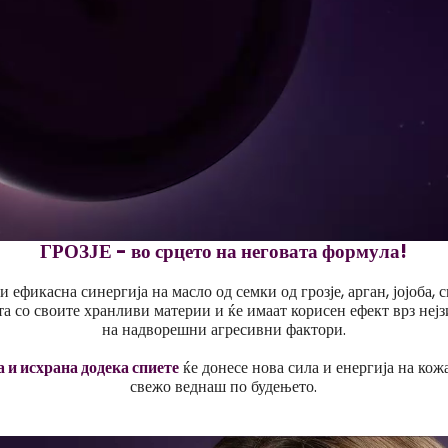
ГРОЗЈЕ - во срцето на неговата формула!
и ефикасна синергија на масло од семки од грозје, арган, јојоба, 
та со своите хранливи материи и ќе имаат корисен ефект врз нејз
на надворешни агресивни фактори.
 и исхрана додека спиете
ќе донесе нова сила и енергија на кожа
свежо веднаш по будењето.