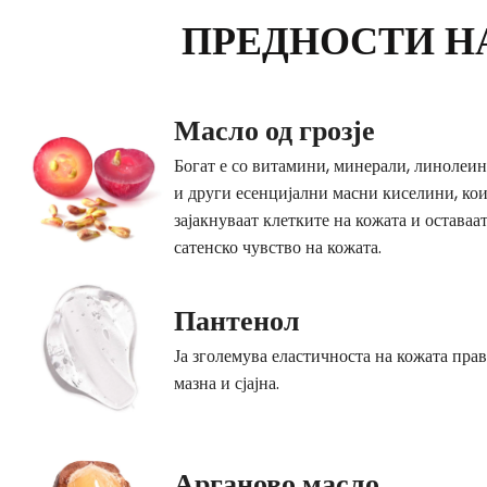
ПРЕДНОСТИ НА
Масло од грозје
Богат е со витамини, минерали, линолеи
и други есенцијални масни киселини, кои
зајакнуваат клетките на кожата и оставаа
сатенско чувство на кожата.
Пантенол
Ја зголемува еластичноста на кожата праве
мазна и сјајна.
Арганово масло