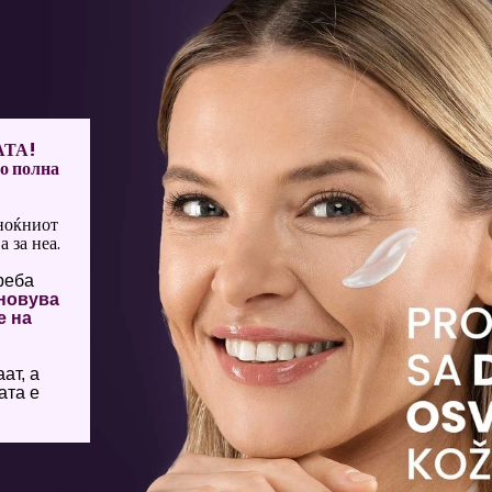
АТА!
со полна
 ноќниот
 за неа.
реба
бновува
е на
ат, а
ата е