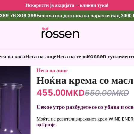
Искористи ја акцијата – кликни тука!
389 76 306 396
Бесплатна достава за нарачки над 3000
га на коса
Нега на лице
Нега на тело
Rossen суплемент
Нега на лице
Ноќна крема со мас
455.00
MKD
650.00
MKD
Секое утро разбудете се со убава и ос
Моќта на ревитализирачкиот крем WINE ENER
од Грозје.