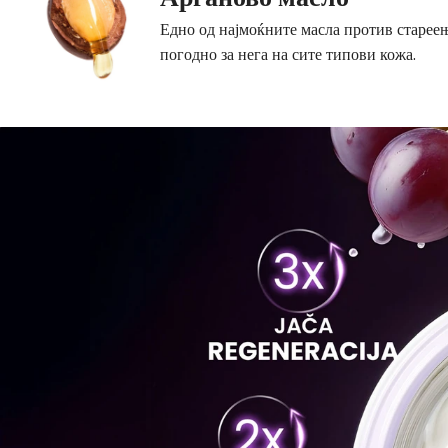
Едно од најмоќните масла против стареењ
погодно за нега на сите типови кожа.