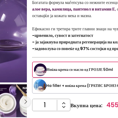
Богатата формула маѓепсува со нежните есенци
алое вера, камилица, пантенол и витамин Е
,
о
оставајќи ја кожата мека и мазна.
Ефикасно ги третира трите главни знаци на чу
-црвенило, сувост и затегнатост
- ја зајакнува природната регенерација на ко
-задоволува со повеќе од 97% состојки од пр
Ноќна крема со масло од ГРОЗЈЕ 50ml
Ha filler + ноќна крема (ГРАТИС БРОН
455
Вкупна цена
: