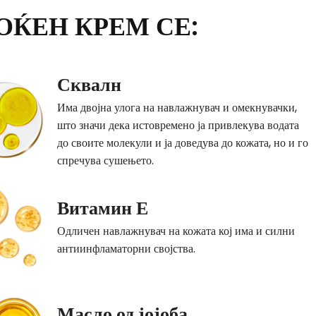
ОЌЕН КРЕМ СЕ:
Сквалн
Има двојна улога на навлажнувач и омекнувачки,
што значи дека истовремено ја привлекува водата
до своите молекули и ја доведува до кожата, но и го
спречува сушењето.
Витамин Е
Одличен навлажнувач на кожата кој има и силни
антиинфламаторни својства.
Масло од јојоба