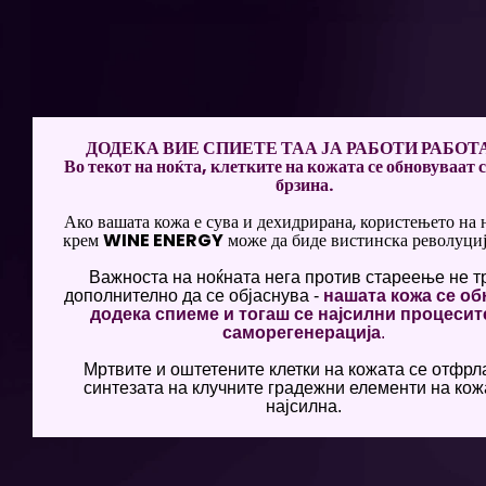
ДОДЕКА ВИЕ СПИЕТЕ ТАА ЈА РАБОТИ РАБОТ
Во текот на ноќта, клетките на кожата се обновуваат 
брзина.
Ако вашата кожа е сува и дехидрирана, користењето на
крем
WINE ENERGY
може да биде вистинска револуција
Важноста на ноќната нега против стареење не т
дополнително да се објаснува -
нашата кожа се о
додека спиеме и тогаш се најсилни процесит
саморегенерација
.
Мртвите и оштетените клетки на кожата се отфрла
синтезата на клучните градежни елементи на кож
најсилна.