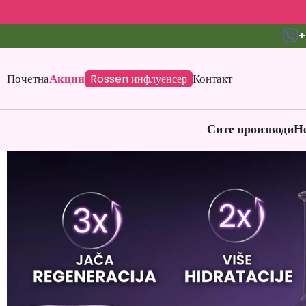
+
Почетна
Акции
Контакт
Rossen инфлуенсер
Сите производи
Не