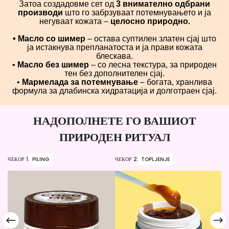
Затоа создадовме сет од
3 внимателно одбрани
производи
што го забрзуваат потемнувањето и ја
негуваат кожата –
целосно природно.
• Масло со шимер
– остава суптилен златен сјај што
ја истакнува препланатоста и ја прави кожата
блескава.
•
Масло без шимер
– со лесна текстура, за природен
тен без дополнителен сјај.
•
Мармелада за потемнување
– богата, хранлива
формула за длабинска хидратација и долготраен сјај.
НАДОПОЛНЕТЕ ГО ВАШИОТ
ПРИРОДЕН РИТУАЛ
ЧЕКОР 1.
PILING
ЧЕКОР 2.
TOPLJENJE
ЧЕ