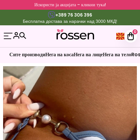
Искористи ја акцијата – кликни тука!
+389 76 306 396
Бесплатна достава за нарачки над 3000 МКД!
0
Сите производи
Нега на коса
Нега на лице
Нега на тело
Ros