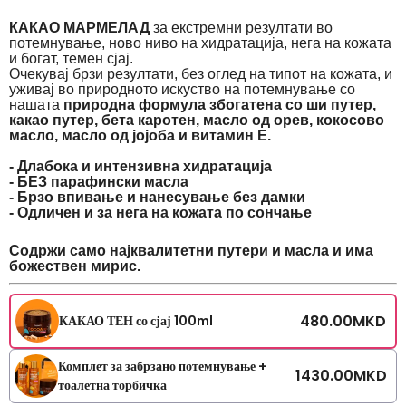
КАКАО МАРМЕЛАД
за екстремни резултати во
потемнување, ново ниво на хидратација, нега на кожата
и богат, темен сјај.
Очекувај брзи резултати, без оглед на типот на кожата, и
уживај во природното искуство на потемнување со
нашата
природна формула збогатена со ши путер,
какао путер, бета каротен, масло од орев, кокосово
масло, масло од јојоба и витамин Е.
- Длабока и интензивна хидратација
- БЕЗ парафински масла
- Брзо впивање и нанесување без дамки
- Одличен и за нега на кожата по сончање
Содржи само најквалитетни путери и масла и има
божествен мирис.
480.00
MKD
КАКАО ТЕН со сјај 100ml
Комплет за забрзано потемнување +
1430.00
MKD
тоалетна торбичка