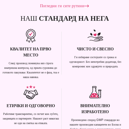
Погледни ги сите рутини
НАШ
СТАНДАРД НА НЕГА
КВАЛИТЕТ НА ПРВО
ЧИСТО И СВЕСНО
МЕСТО
Ги избираме состојките со грижа и
одговорност. Без непотребни додатоци, без
Секој производ поминува низ строга
компромис кон здравјето и природата.
внатрешна контрола, од првата суровина до
готовото пакување. Квалитетот не е фаза, тоа е
наша навика.
ЕТИЧКИ И ОДГОВОРНО
ВНИМАТЕЛНО
ИЗРАБОТЕНО
Работиме транспарентно, со почит кон луѓето,
заедницата и партнерите. Нашиот раст никогаш
Произведено според GMP стандарди во
не оди на сметка на етиката.
нашите производни капацитети во Босна и