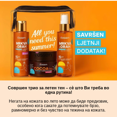
Совршен трио за летен тен – сѐ што Ви треба во
една рутина!
Негата на кожата во лето може да биде предизвик,
особено кога сакате да потемнувате брзо,
рамномерно и без чувство на тежина на кожата.