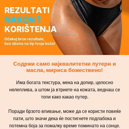
Содржи само најквалитетни путери и
масла, мириса божествено!
Има богата текстура, мека на допир, целосно
нелеплива, а штом ја втриете на кожата, веднаш се
топи како какао путер.
Поради брзото впивање, може да се користи повеќе
пати, што значи дека ќе постигнете подлабока и
потемна боја за помалку време поминато на сонце.