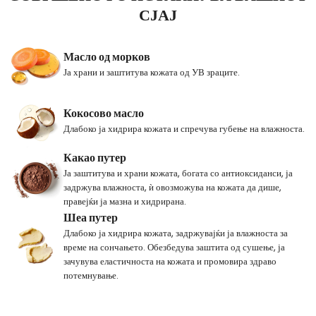
СЈАЈ
Масло од морков
Ја храни и заштитува кожата од УВ зраците.
Кокосово масло
Длабоко ја хидрира кожата и спречува губење на влажноста.
Какао путер
Ја заштитува и храни кожата, богата со антиоксиданси, ја
задржува влажноста, ѝ овозможува на кожата да дише,
правејќи ја мазна и хидрирана.
Шеа путер
Длабоко ја хидрира кожата, задржувајќи ја влажноста за
време на сончањето. Обезбедува заштита од сушење, ја
зачувува еластичноста на кожата и промовира здраво
потемнување.