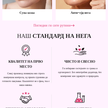
Сува кожа
Анти-ејџ нега
Погледни ги сите рутини
НАШ
СТАНДАРД НА НЕГА
КВАЛИТЕТ НА ПРВО
ЧИСТО И СВЕСНО
МЕСТО
Ги избираме состојките со грижа и
одговорност. Без непотребни додатоци, без
Секој производ поминува низ строга
компромис кон здравјето и природата.
внатрешна контрола, од првата суровина до
готовото пакување. Квалитетот не е фаза, тоа е
наша навика.