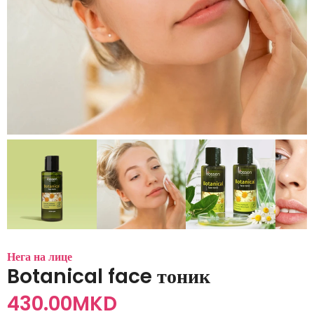
Нега на лице
Botanical face тоник
430.00
MKD