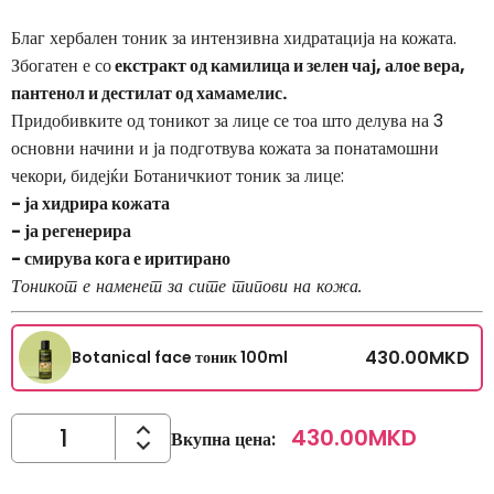
Благ хербален тоник за интензивна хидратација на кожата.
Збогатен е со
екстракт од камилица и зелен чај, алое вера,
пантенол и дестилат од хамамелис.
Придобивките од тоникот за лице се тоа што делува на 3
основни начини и ја подготвува кожата за понатамошни
чекори, бидејќи Ботаничкиот тоник за лице:
- ја хидрира кожата
- ја регенерира
- смирува кога е иритирано
Тоникот е наменет за сите типови на кожа.
430.00
MKD
Botanical face тоник 100ml
430.00
MKD
Вкупна цена
: