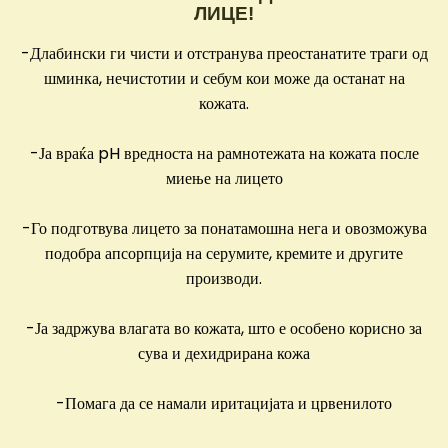
ЛИЦЕ!
-Длабински ги чисти и отстранува преостанатите траги од
шминка, нечистотии и себум кои може да останат на
кожата.
-Ја враќа pH вредноста на рамнотежата на кожата после
миење на лицето
-Го подготвува лицето за понатамошна нега и овозможува
подобра апсорпција на серумите, кремите и другите
производи.
-Ја задржува влагата во кожата, што е особено корисно за
сува и дехидрирана кожа
-Помага да се намали иритацијата и црвенилото