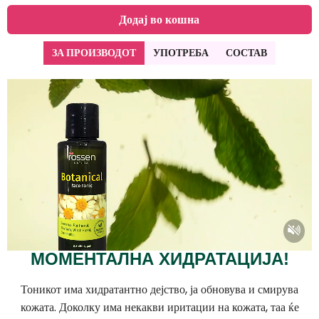
Додај во кошна
ЗА ПРОИЗВОДОТ
УПОТРЕБА
СОСТАВ
МОМЕНТАЛНА ХИДРАТАЦИЈА!
Тоникот има хидратантно дејство, ја обновува и смирува
кожата. Доколку има некакви иритации на кожата, таа ќе