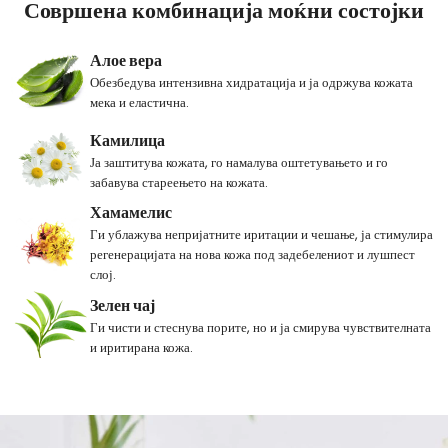
Совршена комбинација моќни состојки
Алое вера
Обезбедува интензивна хидратација и ја одржува кожата
мека и еластична.
Камилица
Ја заштитува кожата, го намалува оштетувањето и го
забавува стареењето на кожата.
Хамамелис
Ги ублажува непријатните иритации и чешање, ја стимулира
регенерацијата на нова кожа под задебелениот и лушпест
слој.
Зелен чај
Ги чисти и стеснува порите, но и ја смирува чувствителната
и иритирана кожа.