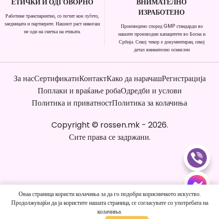
ЕТИЧКИ И ОДГОВОРНО
ВНИМАТЕЛНО
ИЗРАБОТЕНО
Работиме транспарентно, со почит кон луѓето,
заедницата и партнерите. Нашиот раст никогаш
Произведено според GMP стандарди во
не оди на сметка на етиката.
нашите производни капацитети во Босна и
Србија. Секој чекор е документиран, секој
детал внимателно осмислен
За нас
Сертификати
Контакт
Како да нарачаш
Регистрација
Поплаки и враќање роба
Одредби и услови
Политика и приватност
Политика за колачиња
Copyright
©
rossen.mk
-
2026
.
Сите права се задржани.
Оваа страница користи колачиња за да го подобри корисничкото искуство.
Продолжувајќи да ја користите нашата страница, се согласувате со употребата на
колачиња.
Нарачај Сега