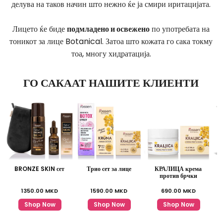
делува на таков начин што нежно ќе ја смири иритацијата.
Лицето ќе биде
подмладено и освежено
по употребата на
тоникот за лице Botanical. Затоа што кожата го сака токму
тоа, многу хидратација.
ГО САКААТ НАШИТЕ КЛИЕНТИ
BRONZE SKIN сет
Трио сет за лице
КРАЛИЦА крема
против брчки
1350.00
MKD
1590.00
MKD
690.00
MKD
Shop Now
Shop Now
Shop Now