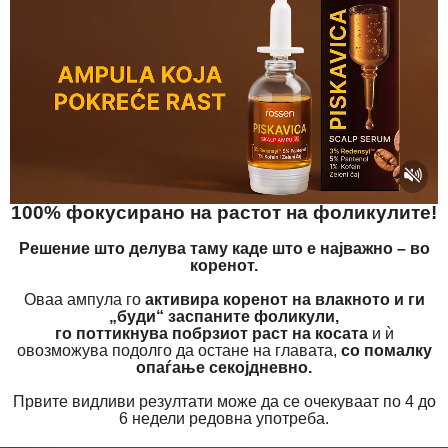
100% фокусирано на растот на фоликулите!
Решение што делува таму каде што е најважно – во
коренот.
Оваа ампула го
активира коренот на влакното и ги
„буди“ заспаните фоликули,
го поттикнува побрзиот раст на косата
и ѝ
овозможува подолго да остане на главата,
со помалку
опаѓање секојдневно.
Првите видливи резултати може да се очекуваат по 4 до
6 недели редовна употреба.