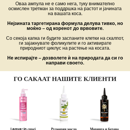
Оваа ампула не е само нега, туку внимателно
осмислен третман за поддршка на растот и јачината
на вашата коса.
Нејзината таргетирана формула делува тивко, но
моќно – од коренот до врвовите.
Со секоја капка ги будите заспаните клетки на скалпот,
ги зајакнувате фоликулите и го активирате
природниот циклус на растење на косата.
Не испирајте – дозволете ѝ на природата да си го
направи своето.
ГО САКААТ НАШИТЕ КЛИЕНТИ
Leave-in спреј
Рузмарин масло
Моринга и батана
M