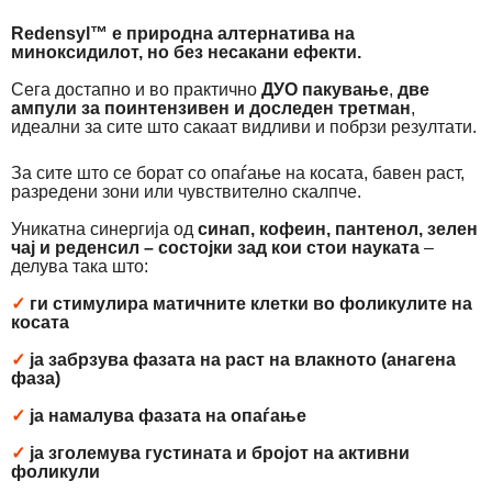
Redensyl™ е природна алтернатива на
миноксидилот, но без несакани ефекти.
Сега достапно и во практично
ДУО пакување
,
две
ампули за поинтензивен и доследен третман
,
идеални за сите што сакаат видливи и побрзи резултати.
За сите што се борат со опаѓање на косата, бавен раст,
разредени зони или чувствително скалпче.
Уникатна синергија од
синап, кофеин, пантенол, зелен
чај и реденсил
– состојки зад кои стои науката
–
делува така што:
✓
ги стимулира матичните клетки во фоликулите на
косата
✓
ја забрзува фазата на раст на влакното (анагена
фаза)
✓
ја намалува фазата на опаѓање
✓
ја зголемува густината и бројот на активни
фоликули