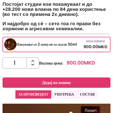
Постојат студии кои покажуваат и до
+28.200 нови влакна по 84 дена користење
(во тест со примена 2x дневно).
И најдобро од сè – сето тоа го прави без
хормони и агресивни хемикалии.
1000.00
MKD
Пакување со 2 ампули за скалп 30ml
900.00
MKD
900.00
MKD
Вкупна цена
:
Додај во кошна
ЗА ПРОИЗВОДОТ
УПОТРЕБА
СОСТАВ