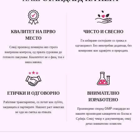
КВАЛИТЕТ НА ПРВО
ЧИСТО И СВЕСНО
МЕСТО
Ги избираме состојките со грижа и
одговорност. Без непотребни додатоци, без
Секој производ поминува низ строга
компромис кон здравјето и природата.
внатрешна контрола, од првата суровина до
готовото пакување. Квалитетот не е фаза, тоа е
наша навика.
ЕТИЧКИ И ОДГОВОРНО
ВНИМАТЕЛНО
ИЗРАБОТЕНО
Работиме транспарентно, со почит кон луѓето,
заедницата и партнерите. Нашиот раст никогаш
Произведено според GMP стандарди во
не оди на сметка на етиката.
нашите производни капацитети во Босна и
Србија. Секој чекор е документиран, секој
детал внимателно осмислен