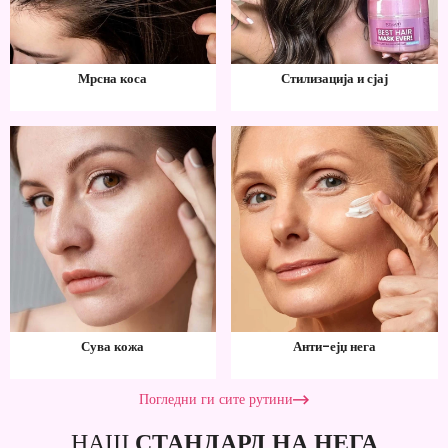
Мрсна коса
Стилизација и сјај
Сува кожа
Анти-ејџ нега
Погледни ги сите рутини
НАШ
СТАНДАРД НА НЕГА