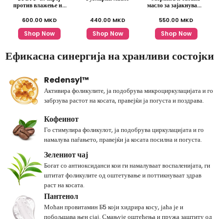
против влажење на
масло за зајакнување
косата
и раст на косата
600.00
MKD
440.00
MKD
550.00
MKD
Shop Now
Shop Now
Shop Now
Ефикасна синергија на хранливи состојки
Redensyl™
Активира фоликулите, ја подобрува микроциркулацијата и го
забрзува растот на косата, правејќи ја погуста и поздрава.
Кофеинот
Го стимулира фоликулот, ја подобрува циркулацијата и го
намалува паѓањето, правејќи ја косата посилна и погуста.
Зелениот чај
Богат со антиоксиданси кои ги намалуваат воспаленијата, ги
штитат фоликулите од оштетување и поттикнуваат здрав
раст на косата.
Пантенол
Моћан провитамин Б5 који хидрира косу, јаћа је и
побољшава њен сјај. Смањује оштећења и пружа заштиту од