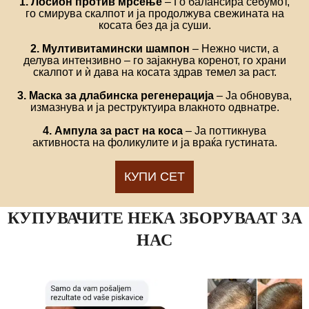
1. Лосион против мрсење
– Го балансира себумот,
го смирува скалпот и ја продолжува свежината на
косата без да ја суши.
2. Мултивитамински шампон
– Нежно чисти, а
делува интензивно – го зајакнува коренот, го храни
скалпот и ѝ дава на косата здрав темел за раст.
3. Маска за длабинска регенерација
– Ја обновува,
измазнува и ја реструктуира влакното одвнатре.
4. Ампула за раст на коса
– Ја поттикнува
активноста на фоликулите и ја враќа густината.
КУПИ СЕТ
КУПУВАЧИТЕ НЕКА ЗБОРУВААТ ЗА
НАС