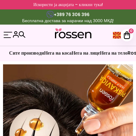
Искористи ја акцијата – кликни тука!
+389 76 306 396
Бесплатна достава за нарачки над 3000 МКД!
0
Сите производи
Нега на коса
Нега на лице
Нега на тело
Ros