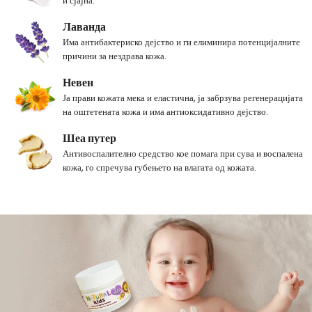
и сјајна.
Лаванда
Има антибактериско дејство и ги елиминира потенцијалните
причини за нездрава кожа.
Невен
Ја прави кожата мека и еластична, ја забрзува регенерацијата
на оштетената кожа и има антиоксидативно дејство.
Шеа путер
Антивоспалително средство кое помага при сува и воспалена
кожа, го спречува губењето на влагата од кожата.