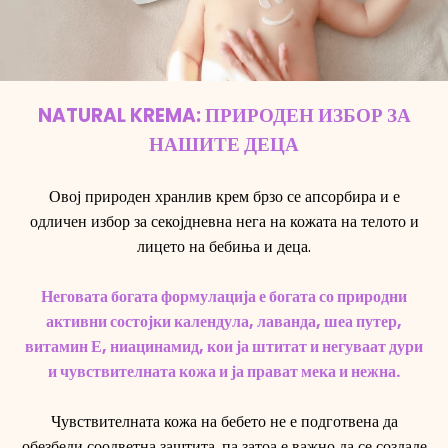
NATURAL KREMA: ПРИРОДЕН ИЗБОР ЗА
НАШИТЕ ДЕЦА
Овој природен хранлив крем брзо се апсорбира и е
одличен избор за секојдневна нега на кожата на телото и
лицето на бебиња и деца.
Неговата богата формулација е богата со природни
активни состојки календула, лаванда, шеа путер,
витамин Е, ниацинамид, кои ја штитат и негуваат дури
и чувствителната кожа и ја прават мека и нежна.
Чувствителната кожа на бебето не е подготвена да
обезбеди соодветна заштита, па затоа е важно да се создаде