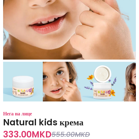
Нега на лице
Natural kids крема
333.00
MKD
555.00
MKD