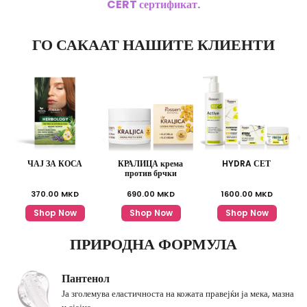
CERT сертификат.
ГО САКААТ НАШИТЕ КЛИЕНТИ
ЧАЈ ЗА КОСА
КРАЛИЦА крема
HYDRA СЕТ
против брчки
370.00
MKD
690.00
MKD
1600.00
MKD
Shop Now
Shop Now
Shop Now
ПРИРОДНА ФОРМУЛА
Пантенол
Ја зголемува еластичноста на кожата правејќи ја мека, мазна