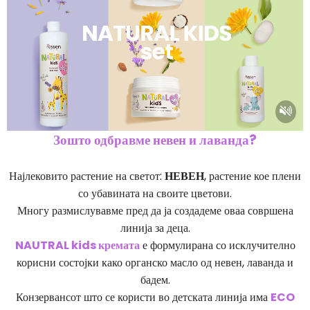
Зошто одбравме невен и лаванда?
Најлековито растение на светот:
НЕВЕН
, растение кое плени
со убавината на своите цветови.
Многу размислувавме пред да ја создадеме оваа совршена
линија за деца.
NAUTRAL kids кремата
е формулирана со исклучително
корисни состојки како органско масло од невен, лаванда и
бадем.
Конзервансот што се користи во детската линија има
ECO