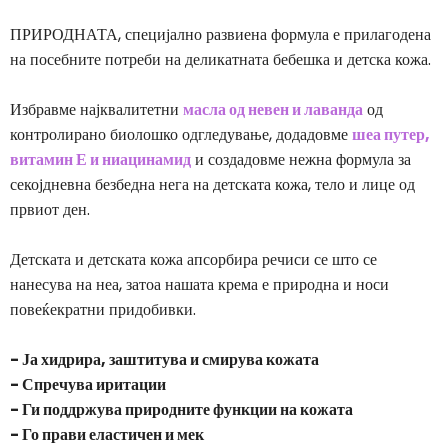
ПРИРОДНАТА, специјално развиена формула е прилагодена
на посебните потреби на деликатната бебешка и детска кожа.
Избравме најквалитетни
масла од невен и лаванда
од
контролирано биолошко одгледување, додадовме
шеа путер,
витамин Е и ниацинамид
и создадовме нежна формула за
секојдневна безбедна нега на детската кожа, тело и лице од
првиот ден.
Детската и детската кожа апсорбира речиси се што се
нанесува на неа, затоа нашата крема е природна и носи
повеќекратни придобивки.
- Ја хидрира, заштитува и смирува кожата
- Спречува иритации
- Ги поддржува природните функции на кожата
- Го прави еластичен и мек