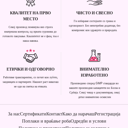
КВАЛИТЕТ НА ПРВО
ЧИСТО И СВЕСНО
МЕСТО
Ги избираме состојките со грижа и
одговорност. Без непотребни додатоци, без
Секој производ поминува низ строга
компромис кон здравјето и природата.
внатрешна контрола, од првата суровина до
готовото пакување. Квалитетот не е фаза, тоа е
наша навика.
ЕТИЧКИ И ОДГОВОРНО
ВНИМАТЕЛНО
ИЗРАБОТЕНО
Работиме транспарентно, со почит кон луѓето,
заедницата и партнерите. Нашиот раст никогаш
Произведено според GMP стандарди во
не оди на сметка на етиката.
нашите производни капацитети во Босна и
Србија. Секој чекор е документиран, секој
детал внимателно осмислен
За нас
Сертификати
Контакт
Како да нарачаш
Регистрација
Поплаки и враќање роба
Одредби и услови