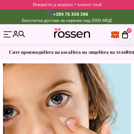
Искористи ја акцијата – кликни тука!
+389 76 306 396
Бесплатна достава за нарачки над 3000 МКД!
0
Сите производи
Нега на коса
Нега на лице
Нега на тело
Ros