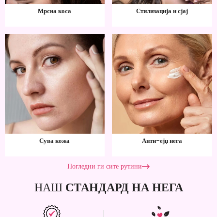
Мрсна коса
Стилизација и сјај
Сува кожа
Анти-ејџ нега
Погледни ги сите рутини
НАШ
СТАНДАРД НА НЕГА