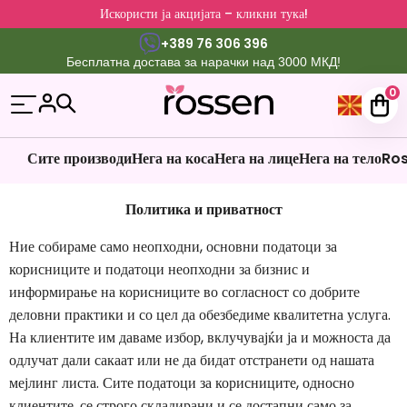
Искористи ја акцијата – кликни тука!
+389 76 306 396
Бесплатна достава за нарачки над 3000 МКД!
0
Сите производи
Нега на коса
Нега на лице
Нега на тело
Ros
Политика и приватност
Ние собираме само неопходни, основни податоци за
корисниците и податоци неопходни за бизнис и
информирање на корисниците во согласност со добрите
деловни практики и со цел да обезбедиме квалитетна услуга.
На клиентите им даваме избор, вклучувајќи ја и можноста да
одлучат дали сакаат или не да бидат отстранети од нашата
мејлинг листа. Сите податоци за корисниците, односно
клиентите, се строго складирани и се достапни само за