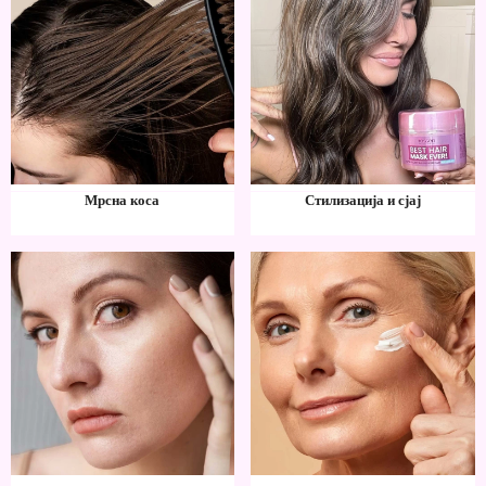
Мрсна коса
Стилизација и сјај