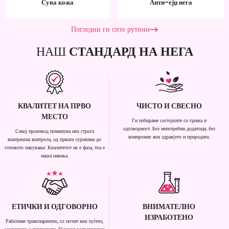
Сува кожа
Анти-ејџ нега
Погледни ги сите рутини
НАШ
СТАНДАРД НА НЕГА
КВАЛИТЕТ НА ПРВО
ЧИСТО И СВЕСНО
МЕСТО
Ги избираме состојките со грижа и
одговорност. Без непотребни додатоци, без
Секој производ поминува низ строга
компромис кон здравјето и природата.
внатрешна контрола, од првата суровина до
готовото пакување. Квалитетот не е фаза, тоа е
наша навика.
ЕТИЧКИ И ОДГОВОРНО
ВНИМАТЕЛНО
ИЗРАБОТЕНО
Работиме транспарентно, со почит кон луѓето,