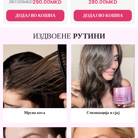
290.00
MKD
280.00
MKD
367.00
MKD
ДОДАЈ ВО КОШНА
ДОДАЈ ВО КОШНА
ИЗДВОЕНЕ
РУТИНИ
Мрсна коса
Стилизација и сјај