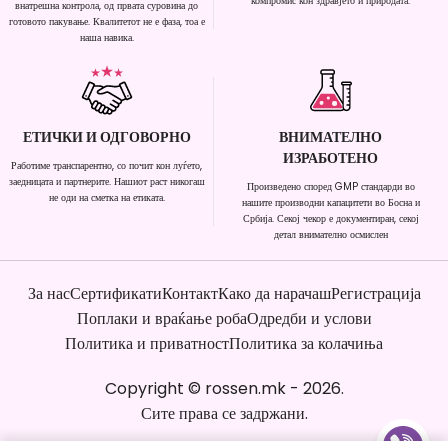
компромис кон здравјето и природата.
внатрешна контрола, од првата суровина до
готовото пакување. Квалитетот не е фаза, тоа е
наша навика.
ЕТИЧКИ И ОДГОВОРНО
ВНИМАТЕЛНО
ИЗРАБОТЕНО
Работиме транспарентно, со почит кон луѓето,
заедницата и партнерите. Нашиот раст никогаш
Произведено според GMP стандарди во
не оди на сметка на етиката.
нашите производни капацитети во Босна и
Србија. Секој чекор е документиран, секој
детал внимателно осмислен
За нас
Сертификати
Контакт
Како да нарачаш
Регистрација
Поплаки и враќање роба
Одредби и услови
Политика и приватност
Политика за колачиња
Copyright
©
rossen.mk
-
2026
.
Сите права се задржани.