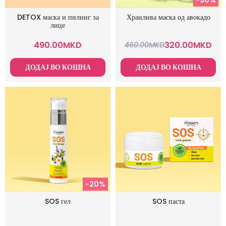
DETOX маска и пилинг за
Хранлива маска од авокадо
лице
490.00
MKD
320.00
MKD
460.00
MKD
ДОДАЈ ВО КОШНА
ДОДАЈ ВО КОШНА
-20%
SOS гел
SOS паста