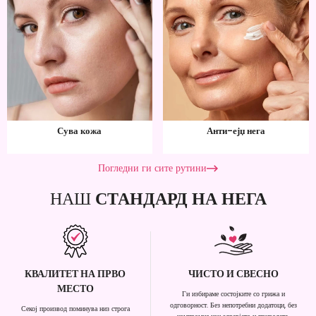
Сува кожа
Анти-ејџ нега
Погледни ги сите рутини
НАШ
СТАНДАРД НА НЕГА
КВАЛИТЕТ НА ПРВО
ЧИСТО И СВЕСНО
МЕСТО
Ги избираме состојките со грижа и
одговорност. Без непотребни додатоци, без
Секој производ поминува низ строга