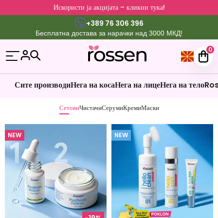
Искористи ја акцијата – кликни тука!
+389 76 306 396
Бесплатна достава за нарачки над 3000 МКД!
0
Сите производи
Нега на коса
Нега на лице
Нега на тело
Ros
Сетови
Чистачи
Серуми
Креми
Маски
NEW
NEW
-19%