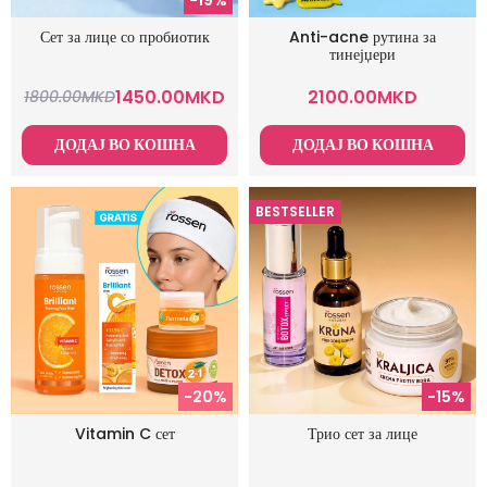
Сет за лице со пробиотик
Anti-acne рутина за
тинејџери
1450.00
MKD
2100.00
MKD
1800.00
MKD
ДОДАЈ ВО КОШНА
ДОДАЈ ВО КОШНА
BESTSELLER
-20%
-15%
Vitamin C сет
Трио сет за лице