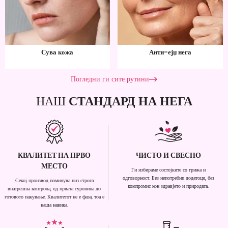
Сува кожа
Анти-ејџ нега
Погледни ги сите рутини
НАШ
СТАНДАРД НА НЕГА
КВАЛИТЕТ НА ПРВО
ЧИСТО И СВЕСНО
МЕСТО
Ги избираме состојките со грижа и
одговорност. Без непотребни додатоци, без
Секој производ поминува низ строга
компромис кон здравјето и природата.
внатрешна контрола, од првата суровина до
готовото пакување. Квалитетот не е фаза, тоа е
наша навика.