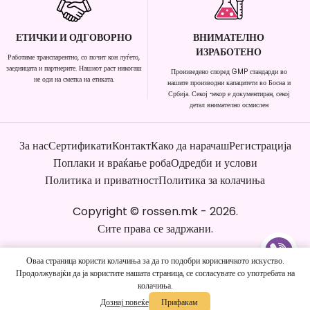
ЕТИЧКИ И ОДГОВОРНО
ВНИМАТЕЛНО
ИЗРАБОТЕНО
Работиме транспарентно, со почит кон луѓето,
заедницата и партнерите. Нашиот раст никогаш
Произведено според GMP стандарди во
не оди на сметка на етиката.
нашите производни капацитети во Босна и
Србија. Секој чекор е документиран, секој
детал внимателно осмислен
За нас
Сертификати
Контакт
Како да нарачаш
Регистрација
Поплаки и враќање роба
Одредби и услови
Политика и приватност
Политика за колачиња
Copyright
©
rossen.mk
-
2026
.
Сите права се задржани.
Оваа страница користи колачиња за да го подобри корисничкото искуство.
Продолжувајќи да ја користите нашата страница, се согласувате со употребата на
колачиња.
Дознај повеќе
Прифакам