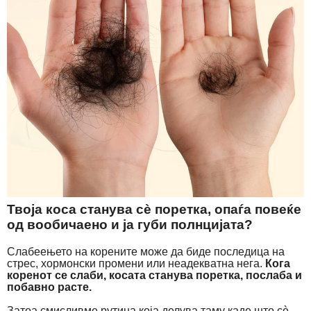
Твоја коса станува сè поретка, опаѓа повеќе
од вообичаено и ја губи полнцијата?
Слабеењето на корените може да биде последица на
стрес, хормонски промени или неадекватна нега.
Кога
коренот се слаби, косата станува поретка, послаба и
побавно расте.
Затоа смисливме рутина која делува таму каде што сè