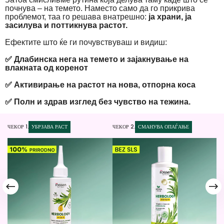
почнува – на темето. Наместо само да го прикрива
проблемот, таа го решава внатрешно:
ја храни, ја
засилува и поттикнува растот.
Ефектите што ќе ги почувствуваш и видиш:
✅ Длабинска нега на темето и зајакнување на
влакната од коренот
✅ Активирање на растот на нова, отпорна коса
✅ Полн и здрав изглед без чувство на тежина.
ЧЕКОР 1.
УБРЗАВА РАСТ
ЧЕКОР 2.
СМАНУВА ОПАЃАЊЕ
ЧЕ