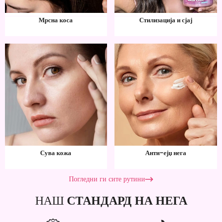
Мрсна коса
Стилизација и сјај
Сува кожа
Анти-ејџ нега
Погледни ги сите рутини
НАШ
СТАНДАРД НА НЕГА