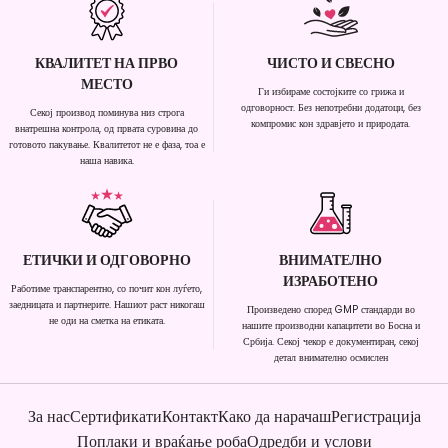
КВАЛИТЕТ НА ПРВО
ЧИСТО И СВЕСНО
МЕСТО
Ги избираме состојките со грижа и
одговорност. Без непотребни додатоци, без
Секој производ поминува низ строга
компромис кон здравјето и природата.
внатрешна контрола, од првата суровина до
готовото пакување. Квалитетот не е фаза, тоа е
наша навика.
ЕТИЧКИ И ОДГОВОРНО
ВНИМАТЕЛНО
ИЗРАБОТЕНО
Работиме транспарентно, со почит кон луѓето,
заедницата и партнерите. Нашиот раст никогаш
Произведено според GMP стандарди во
не оди на сметка на етиката.
нашите производни капацитети во Босна и
Србија. Секој чекор е документиран, секој
детал внимателно осмислен
За нас
Сертификати
Контакт
Како да нарачаш
Регистрација
Поплаки и враќање роба
Одредби и услови