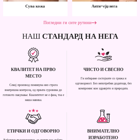
Сува кожа
Анти-ејџ нега
Погледни ги сите рутини
НАШ
СТАНДАРД НА НЕГА
КВАЛИТЕТ НА ПРВО
ЧИСТО И СВЕСНО
МЕСТО
Ги избираме состојките со грижа и
одговорност. Без непотребни додатоци, без
Секој производ поминува низ строга
компромис кон здравјето и природата.
внатрешна контрола, од првата суровина до
готовото пакување. Квалитетот не е фаза, тоа е
наша навика.
ЕТИЧКИ И ОДГОВОРНО
ВНИМАТЕЛНО
ИЗРАБОТЕНО
Работиме транспарентно, со почит кон луѓето,