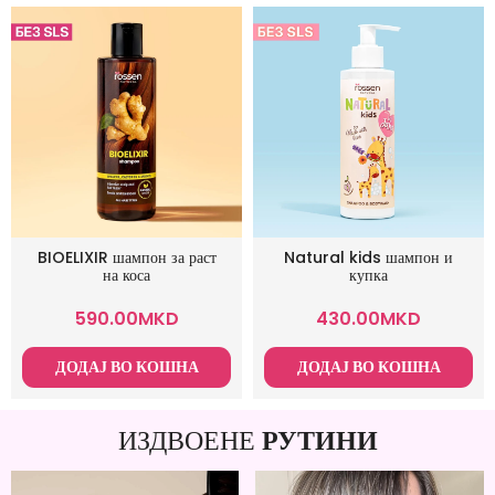
BIOELIXIR шампон за раст
Natural kids шампон и
на коса
купка
590.00
MKD
430.00
MKD
ДОДАЈ ВО КОШНА
ДОДАЈ ВО КОШНА
ИЗДВОЕНЕ
РУТИНИ