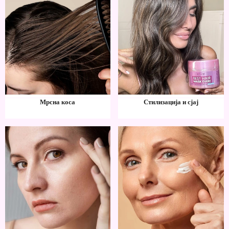
Мрсна коса
Стилизација и сјај