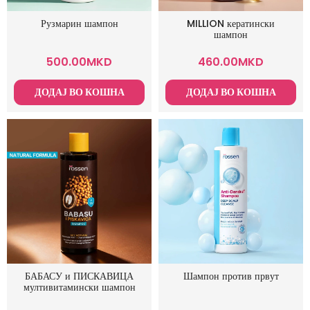
Рузмарин шампон
MILLION кератински
шампон
500.00
MKD
460.00
MKD
ДОДАЈ ВО КОШНА
ДОДАЈ ВО КОШНА
БАБАСУ и ПИСКАВИЦА
Шампон против првут
мултивитамински шампон