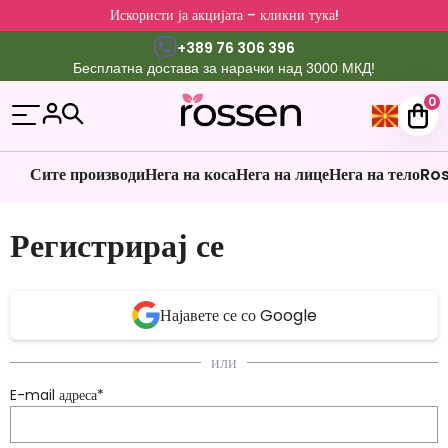
Искористи ја акцијата – кликни тука!
+389 76 306 396
Бесплатна достава за нарачки над 3000 МКД!
0
Сите производи
Нега на коса
Нега на лице
Нега на тело
Ros
Регистрирај се
Најавете се со Google
или
E-mail адреса
*