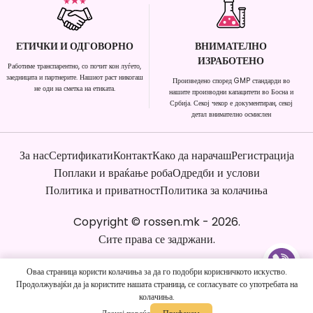
ЕТИЧКИ И ОДГОВОРНО
ВНИМАТЕЛНО
ИЗРАБОТЕНО
Работиме транспарентно, со почит кон луѓето,
заедницата и партнерите. Нашиот раст никогаш
Произведено според GMP стандарди во
не оди на сметка на етиката.
нашите производни капацитети во Босна и
Србија. Секој чекор е документиран, секој
детал внимателно осмислен
За нас
Сертификати
Контакт
Како да нарачаш
Регистрација
Поплаки и враќање роба
Одредби и услови
Политика и приватност
Политика за колачиња
Copyright
©
rossen.mk
-
2026
.
Сите права се задржани.
Оваа страница користи колачиња за да го подобри корисничкото искуство.
Продолжувајќи да ја користите нашата страница, се согласувате со употребата на
колачиња.