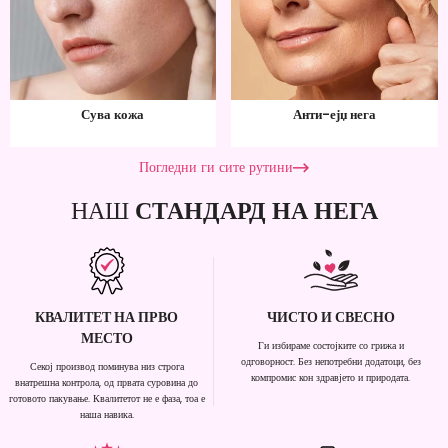
Сува кожа
Анти-ејџ нега
Погледни ги сите рутини
НАШ
СТАНДАРД НА НЕГА
КВАЛИТЕТ НА ПРВО
ЧИСТО И СВЕСНО
МЕСТО
Ги избираме состојките со грижа и
одговорност. Без непотребни додатоци, без
Секој производ поминува низ строга
компромис кон здравјето и природата.
внатрешна контрола, од првата суровина до
готовото пакување. Квалитетот не е фаза, тоа е
наша навика.