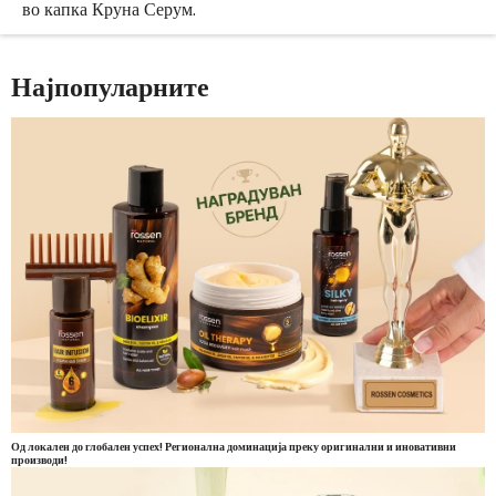
во капка Круна Серум.
Најпопуларните
Од локален до глобален успех! Регионална доминација преку оригинални и иновативни
производи!