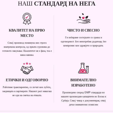
НАШ
СТАНДАРД НА НЕГА
КВАЛИТЕТ НА ПРВО
ЧИСТО И СВЕСНО
МЕСТО
Ги избираме состојките со грижа и
одговорност. Без непотребни додатоци, без
Секој производ поминува низ строга
компромис кон здравјето и природата.
внатрешна контрола, од првата суровина до
готовото пакување. Квалитетот не е фаза, тоа е
наша навика.
ЕТИЧКИ И ОДГОВОРНО
ВНИМАТЕЛНО
ИЗРАБОТЕНО
Работиме транспарентно, со почит кон луѓето,
заедницата и партнерите. Нашиот раст никогаш
Произведено според GMP стандарди во
не оди на сметка на етиката.
нашите производни капацитети во Босна и
Србија. Секој чекор е документиран, секој
детал внимателно осмислен