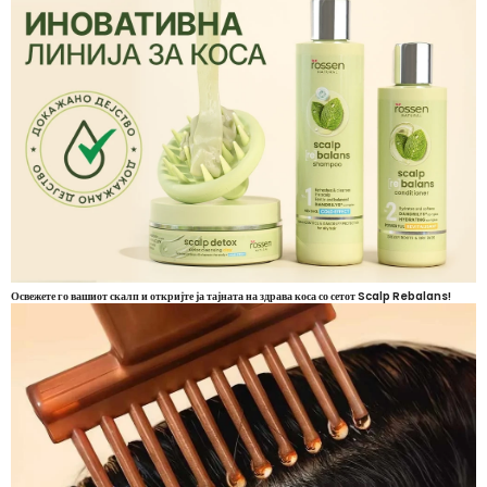
Освежете го вашиот скалп и откријте ја тајната на здрава коса со сетот Scalp Rebalans!