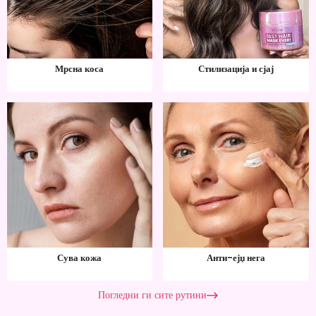
Мрсна коса
Стилизација и сјај
Сува кожа
Анти-ејџ нега
Погледни ги сите рутини