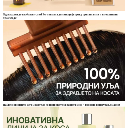
Од локален до глобален успех! Регионална доминација преку оригинални и иновативни
производи!
Најдоброто нешто што можете да го направите за вашата коса - редовно нанесување масло!