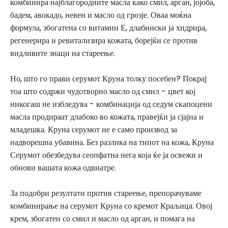
комбинира најблагородните масла како смил, арган, јојоба,
бадем, авокадо, невен и масло од грозје. Оваа моќна
формула, збогатена со витамин Е, длабински ја хидрира,
регенерира и ревитализира кожата, борејќи се против
видливите знаци на стареење.
Но, што го прави серумот Круна толку посебен? Покрај
тоа што содржи чудотворно масло од смил - цвет кој
никогаш не избледува - комбинација од седум скапоцени
масла продираат длабоко во кожата, правејќи ја сјајна и
младешка. Круна серумот не е само производ за
надворешна убавина. Без разлика на типот на кожа, Круна
Серумот обезбедува сеопфатна нега која ќе ја освежи и
обнови вашата кожа одвнатре.
За подобри резултати против стареење, препорачуваме
комбинирање на серумот Круна со кремот Краљица. Овој
крем, збогатен со смил и масло од арган, и помага на