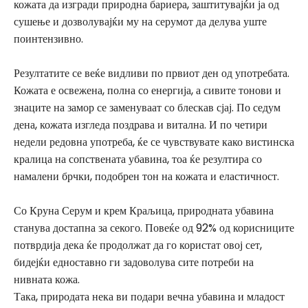
кожата да изгради природна бариера, заштитувајќи ја од
сушење и дозволувајќи му на серумот да делува уште
поинтензивно.
Резултатите се веќе видливи по првиот ден од употребата.
Кожата е освежена, полна со енергија, а сивите тонови и
знаците на замор се заменуваат со блескав сјај. По седум
дена, кожата изгледа поздрава и витална. И по четири
недели редовна употреба, ќе се чувствувате како вистинска
кралица на сопствената убавина, тоа ќе резултира со
намалени брчки, подобрен тон на кожата и еластичност.
Со Круна Серум и крем Краљица, природната убавина
станува достапна за секого. Повеќе од 92% од корисниците
потврдија дека ќе продолжат да го користат овој сет,
бидејќи едноставно ги задоволува сите потреби на
нивната кожа.
Така, природата нека ви подари вечна убавина и младост