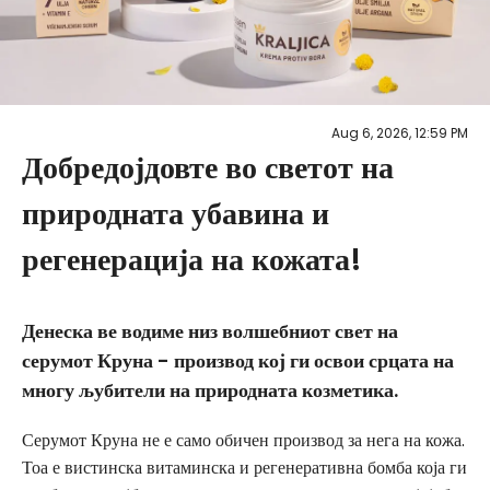
Aug 6, 2026, 12:59 PM
Добредојдовте во светот на
природната убавина и
регенерација на кожата!
Денеска ве водиме низ волшебниот свет на
серумот Круна - производ кој ги освои срцата на
многу љубители на природната козметика.
Серумот Круна не е само обичен производ за нега на кожа.
Тоа е вистинска витаминска и регенеративна бомба која ги