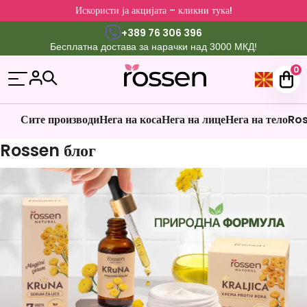
Искористи ја акцијата – кликни тука!
+389 76 306 396
Бесплатна достава за нарачки над 3000 МКД!
0
Сите производи
Нега на коса
Нега на лице
Нега на тело
Ros
Rossen блог